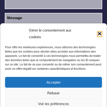
Gérer le consentement aux
cookies
J’ai lu et j’accepte la
politique de
RGPD
confidentialité
.
Pour offrir les meilleures expériences, nous utilisons des technologies
telles que les cookies pour stocker et/ou accéder aux informations des
appareils. Le fait de consentir à ces technologies nous permettra de traiter
des données telles que le comportement de navigation ou les ID uniques
sur ce site. Le fait de ne pas consentir ou de retirer son consentement peut
avoir un effet négatif sur certaines caractéristiques et fonctions.
Accepter
Mentions légales
Politique de confidentialité
Refuser
Conditions Générales
Plan du site
Voir les préférences