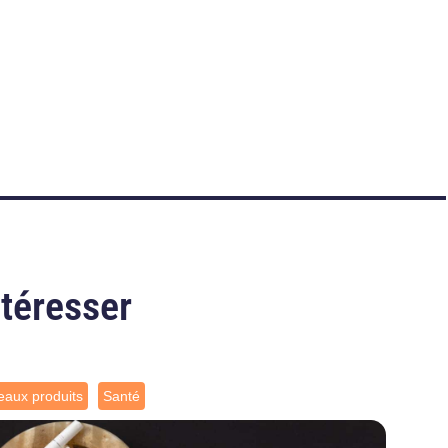
ntéresser
aux produits
Santé