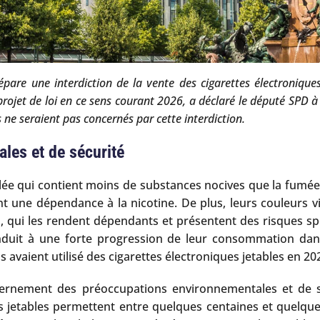
épare une interdiction de la vente des cigarettes électroniqu
projet de loi en ce sens courant 2026, a déclaré le député SPD à
es ne seraient pas concernés par cette interdiction.
les et de sécurité
alée qui contient moins de substances nocives que la fumée 
t une dépendance à la nicotine. De plus, leurs couleurs viv
s, qui les rendent dépendants et présentent des risques sp
onduit à une forte progression de leur consommation dan
ns avaient utilisé des cigarettes électroniques jetables en 2
ernement des préoccupations environnementales et de sécu
ifs jetables permettent entre quelques centaines et quelques