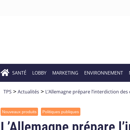
SANTÉ
LOBBY
MARKETING
ENVIRONNEMENT
TPS
>
Actualités
>
L’Allemagne prépare l’interdiction des 
Nouveaux produits
Politiques publiques
L’Allemagne prépare l’i