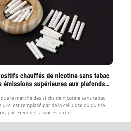
ositifs chauffés de nicotine sans tabac
s émissions supérieures aux plafonds
.
 que le marché des sticks de nicotine sans tabac
elui-ci est remplacé par de la cellulose ou du thé
os, par exemple), associés aux d...