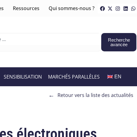
es
Ressources
Qui sommes-nous ?
Recherche
avancée
SENSIBILISATION
MARCHÉS PARALLÈLES
EN
←
Retour vers la liste des actualités
tes électroniques