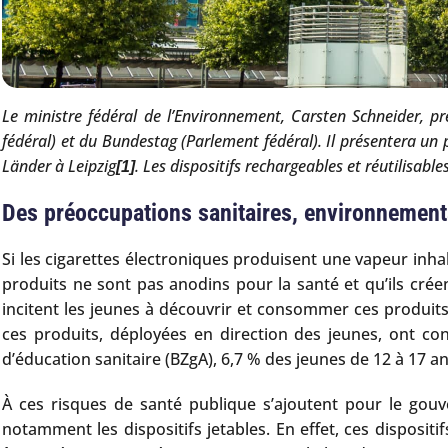
Le ministre fédéral de l’Environnement, Carsten Schneider, pr
fédéral) et du Bundestag (Parlement fédéral). Il présentera un 
Länder à Leipzig
. Les dispositifs rechargeables et réutilisabl
[1]
Des préoccupations sanitaires, environnementa
Si les cigarettes électroniques produisent une vapeur inh
produits ne sont pas anodins pour la santé et qu’ils créen
incitent les jeunes à découvrir et consommer ces produit
ces produits, déployées en direction des jeunes, ont c
d’éducation sanitaire (BZgA), 6,7 % des jeunes de 12 à 17 a
À ces risques de santé publique s’ajoutent pour le gouv
notamment les dispositifs jetables. En effet, ces disposit