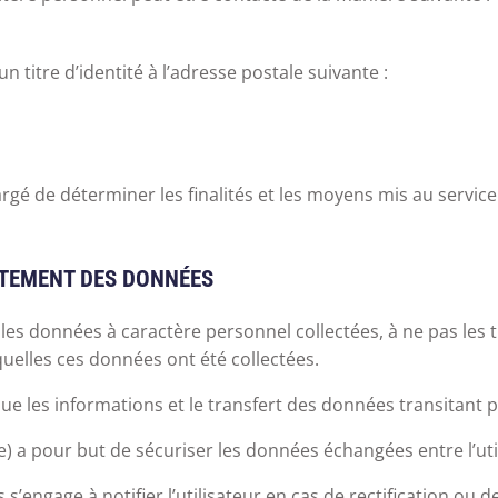
 titre d’identité à l’adresse postale suivante :
gé de déterminer les finalités et les moyens mis au servic
ITEMENT DES DONNÉES
es données à caractère personnel collectées, à ne pas les tr
squelles ces données ont été collectées.
 que les informations et le transfert des données transitant p
te) a pour but de sécuriser les données échangées entre l’utili
s’engage à notifier l’utilisateur en cas de rectification ou