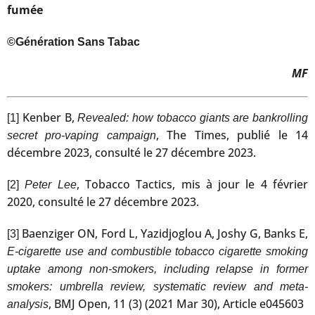
fumée
©Génération Sans Tabac
MF
Kenber B,
[1]
Revealed: how tobacco giants are bankrolling
, The Times, publié le 14
secret pro-vaping campaign
décembre 2023, consulté le 27 décembre 2023.
, Tobacco Tactics, mis à jour le 4 février
[2]
Peter Lee
2020, consulté le 27 décembre 2023.
Baenziger ON, Ford L, Yazidjoglou A, Joshy G, Banks E,
[3]
E-cigarette use and combustible tobacco cigarette smoking
uptake among non-smokers, including relapse in former
smokers: umbrella review, systematic review and meta-
, BMJ Open, 11 (3) (2021 Mar 30), Article e045603
analysis