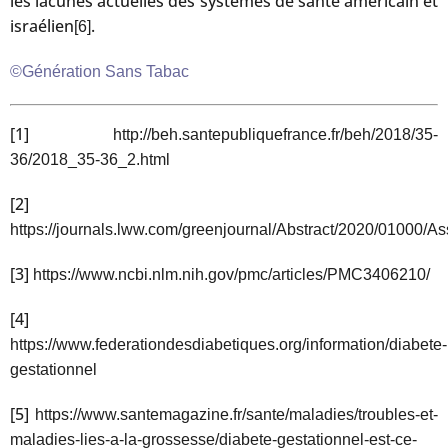
les lacunes actuelles des systèmes de santé américain et
israélien
.
[6]
©Génération Sans Tabac
[1]
http://beh.santepubliquefrance.fr/beh/2018/35-
36/2018_35-36_2.html
[2]
https://journals.lww.com/greenjournal/Abstract/2020/01000
[3]
https://www.ncbi.nlm.nih.gov/pmc/articles/PMC3406210/
[4]
https://www.federationdesdiabetiques.org/information/diabete-
gestationnel
[5]
https://www.santemagazine.fr/sante/maladies/troubles-et-
maladies-lies-a-la-grossesse/diabete-gestationnel-est-ce-