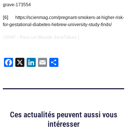
grave-173554
[6]
https://scienmag.com/pregnant-smokers-at-higher-risk-
for-gestational-diabetes-hebrew-university-study-finds/
©DNF - Pour un Monde ZeroTabac |
Facebook
X
LinkedIn
Email
Partager
Ces actualités peuvent aussi vous
intéresser