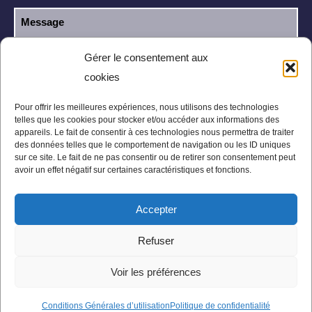
Gérer le consentement aux
cookies
J’ai lu et j’accepte la
politique de
RGPD
confidentialité
.
Pour offrir les meilleures expériences, nous utilisons des technologies
telles que les cookies pour stocker et/ou accéder aux informations des
appareils. Le fait de consentir à ces technologies nous permettra de traiter
des données telles que le comportement de navigation ou les ID uniques
sur ce site. Le fait de ne pas consentir ou de retirer son consentement peut
avoir un effet négatif sur certaines caractéristiques et fonctions.
Accepter
Mentions légales
Politique de confidentialité
Refuser
Conditions Générales
Plan du site
Voir les préférences
Conditions Générales d’utilisation
Politique de confidentialité