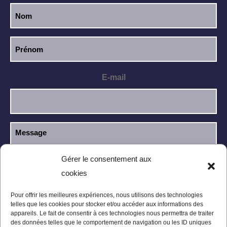
E-mail
Gérer le consentement aux
cookies
J’ai lu et j’accepte la
politique de
RGPD
confidentialité
.
Pour offrir les meilleures expériences, nous utilisons des technologies
telles que les cookies pour stocker et/ou accéder aux informations des
appareils. Le fait de consentir à ces technologies nous permettra de traiter
des données telles que le comportement de navigation ou les ID uniques