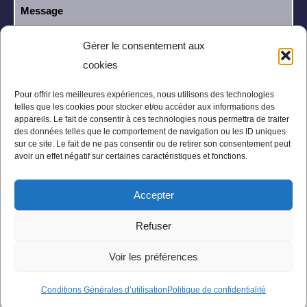
Gérer le consentement aux
cookies
J’ai lu et j’accepte la
politique de
RGPD
confidentialité
.
Pour offrir les meilleures expériences, nous utilisons des technologies
telles que les cookies pour stocker et/ou accéder aux informations des
appareils. Le fait de consentir à ces technologies nous permettra de traiter
des données telles que le comportement de navigation ou les ID uniques
sur ce site. Le fait de ne pas consentir ou de retirer son consentement peut
avoir un effet négatif sur certaines caractéristiques et fonctions.
Accepter
Mentions légales
Politique de confidentialité
Refuser
Conditions Générales
Plan du site
Voir les préférences
Conditions Générales d’utilisation
Politique de confidentialité