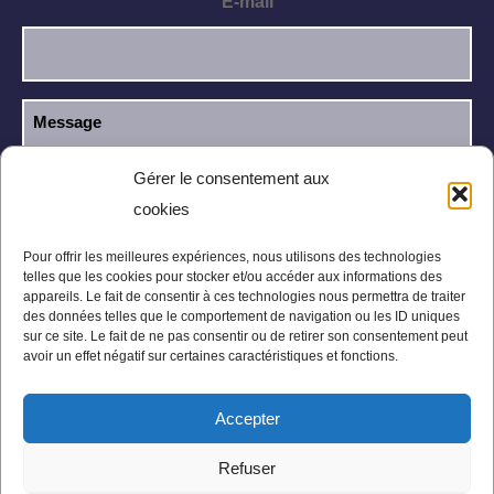
E-mail
Gérer le consentement aux
cookies
J’ai lu et j’accepte la
politique de
RGPD
confidentialité
.
Pour offrir les meilleures expériences, nous utilisons des technologies
telles que les cookies pour stocker et/ou accéder aux informations des
appareils. Le fait de consentir à ces technologies nous permettra de traiter
des données telles que le comportement de navigation ou les ID uniques
sur ce site. Le fait de ne pas consentir ou de retirer son consentement peut
avoir un effet négatif sur certaines caractéristiques et fonctions.
Accepter
Mentions légales
Politique de confidentialité
Refuser