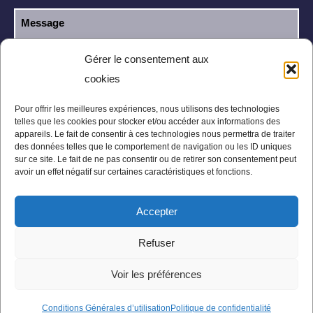
Gérer le consentement aux
cookies
J’ai lu et j’accepte la
politique de
RGPD
confidentialité
.
Pour offrir les meilleures expériences, nous utilisons des technologies
telles que les cookies pour stocker et/ou accéder aux informations des
appareils. Le fait de consentir à ces technologies nous permettra de traiter
des données telles que le comportement de navigation ou les ID uniques
sur ce site. Le fait de ne pas consentir ou de retirer son consentement peut
avoir un effet négatif sur certaines caractéristiques et fonctions.
Accepter
Mentions légales
Politique de confidentialité
Refuser
Conditions Générales
Plan du site
Voir les préférences
Conditions Générales d’utilisation
Politique de confidentialité