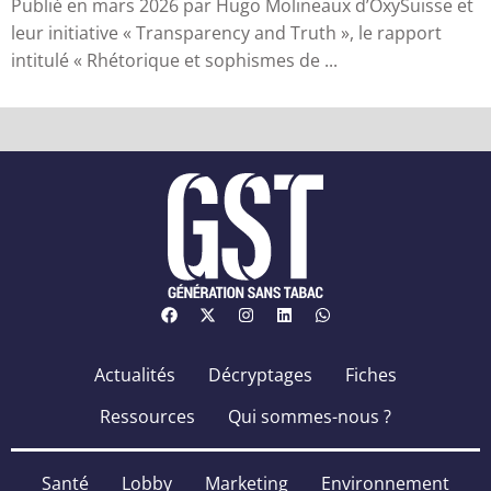
Publié en mars 2026 par Hugo Molineaux d’OxySuisse et
leur initiative « Transparency and Truth », le rapport
intitulé « Rhétorique et sophismes de ...
Actualités
Décryptages
Fiches
Ressources
Qui sommes-nous ?
Santé
Lobby
Marketing
Environnement