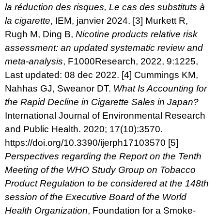
la réduction des risques, Le cas des substituts à
la cigarette
, IEM, janvier 2024.
[3]
Murkett R,
Rugh M, Ding B,
Nicotine products relative risk
assessment: an updated systematic review and
meta-analysis
, F1000Research, 2022, 9:1225,
Last updated: 08 dec 2022.
[4]
Cummings KM,
Nahhas GJ, Sweanor DT.
What Is Accounting for
the Rapid Decline in Cigarette Sales in Japan?
International Journal of Environmental Research
and Public Health. 2020; 17(10):3570.
https://doi.org/10.3390/ijerph17103570
[5]
Perspectives regarding the Report on the Tenth
Meeting of the WHO Study Group on Tobacco
Product Regulation to be considered at the 148th
session of the Executive Board of the World
Health Organization
, Foundation for a Smoke-