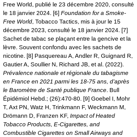
Free World, publié le 23 décembre 2020, consulté
le 18 janvier 2024.
[6]
Foundation for a Smoke-
Free World
, Tobacco Tactics, mis à jour le 15
décembre 2023, consulté le 18 janvier 2024.
[7]
Sachet de tabac se plaçant entre la gencive et la
lèvre. Souvent confondu avec les sachets de
nicotine.
[8]
Pasquereau A, Andler R, Guignard R,
Gautier A, Soullier N, Richard JB, et al. (2022).
Prévalence nationale et régionale du tabagisme
en France en 2021 parmi les 18-75 ans, d’après
le Baromètre de Santé publique France
. Bull
Épidémiol Hebd.; (26):470-80.
[9]
Goebel I, Mohr
T, Axt PN, Watz H, Trinkmann F, Weckmann M,
Drömann D, Franzen KF,
Impact of Heated
Tobacco Products, E-Cigarettes, and
Combustible Cigarettes on Small Airways and