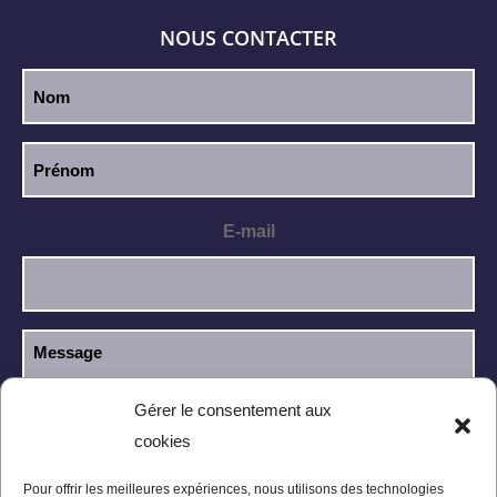
NOUS CONTACTER
E-mail
Gérer le consentement aux
cookies
J’ai lu et j’accepte la
politique de
RGPD
confidentialité
.
Pour offrir les meilleures expériences, nous utilisons des technologies