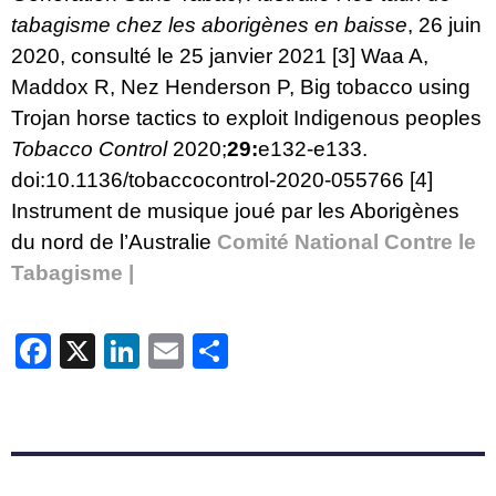
tabagisme chez les aborigènes en baisse
, 26 juin
2020, consulté le 25 janvier 2021
[3]
Waa A,
Maddox R, Nez Henderson P, Big tobacco using
Trojan horse tactics to exploit Indigenous peoples
Tobacco Control
2020;
29:
e132-e133.
doi:
10.1136/tobaccocontrol-2020-055766
[4]
Instrument de musique joué par les Aborigènes
du nord de l’Australie
Comité National Contre le
Tabagisme |
Facebook
X
LinkedIn
Email
Partager