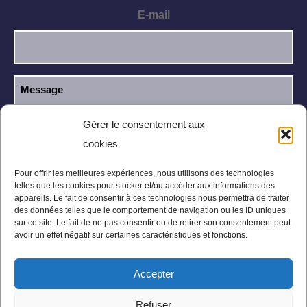
E-mail
Gérer le consentement aux
cookies
J’ai lu et j’accepte la
politique de
RGPD
confidentialité
.
Pour offrir les meilleures expériences, nous utilisons des technologies
telles que les cookies pour stocker et/ou accéder aux informations des
appareils. Le fait de consentir à ces technologies nous permettra de traiter
des données telles que le comportement de navigation ou les ID uniques
sur ce site. Le fait de ne pas consentir ou de retirer son consentement peut
avoir un effet négatif sur certaines caractéristiques et fonctions.
Accepter
Mentions légales
Politique de confidentialité
Refuser