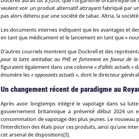
Dockrell aurait dit à JUUL que l'organisme britannique de
veulent voir un produit alternatif attrayant fabriqué par un
pas alors détenu par une société de tabac. Altria, la sociét
Les documents internes indiquent que les avantages et des
en tant que médicament et le lancement en tant que « nouve
D’autres courriels montrent que Dockrell et des représent
pour la lutte antitabac au PHE et fortement en faveur de la
figuraient également dans une colonne
« d’alliés actuels »
da
énumère les
« opposants actuels »
, dont le directeur généra
Un changement récent de paradigme au Roy
Après avoir longtemps intégré le vapotage dans sa lutt
gouvernement britannique a présenté début 2024 un 
consommation de vapotage des plus jeunes. Le nouveau plan 
l’interdiction des étals pour ces produits, ainsi qu’une int
cet arsenal de dispositions
.
[3]