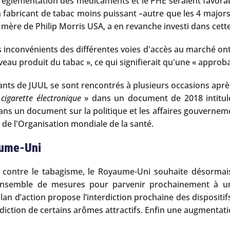
 réglementation des médicaments et le PHE seraient favorab
 fabricant de tabac moins puissant –autre que les 4 majors-, 
é mère de Philip Morris USA, a en revanche investi dans cette
 inconvénients des différentes voies d'accès au marché ont 
au produit du tabac », ce qui signifierait qu'une « approbat
ants de JUUL se sont rencontrés à plusieurs occasions aprè
 cigarette électronique
» dans un document de 2018 intitu
ns un document sur la politique et les affaires gouvern
l de l'Organisation mondiale de la santé.
aume-Uni
e contre le tabagisme, le Royaume-Uni souhaite désormais
ensemble de mesures pour parvenir prochainement à un
d’action propose l’interdiction prochaine des dispositifs 
erdiction de certains arômes attractifs. Enfin une augmentatio