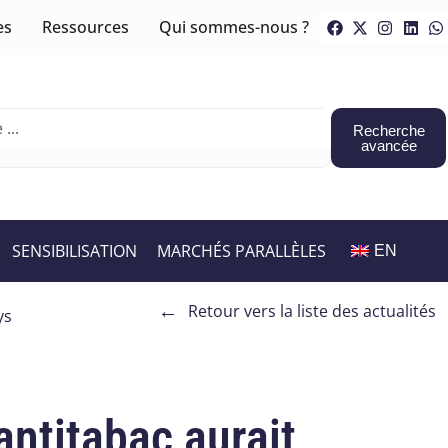
es
Ressources
Qui sommes-nous ?
Recherche
avancée
SENSIBILISATION
MARCHÉS PARALLÈLES
EN
←
Retour vers la liste des actualités
ys
ntitabac aurait