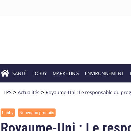
SANTÉ
LOBBY
MARKETING
ENVIRONNEMENT
TPS
>
Actualités
>
Royaume-Uni : Le responsable du progra
Lobby
Nouveaux produits
Royaume-Uni : Le resp