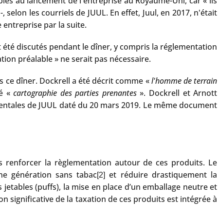
les au lancement de l'entreprise au Royaume-Uni, car « ils
selon les courriels de JUUL. En effet, Juul, en 2017, n'était
 entreprise par la suite.
été discutés pendant le dîner, y compris la réglementation
ion préalable » ne serait pas nécessaire.
s ce dîner. Dockrell a été décrit comme «
l'homme de terrain
lé «
cartographie des parties prenantes
». Dockrell et Arnott
ementales de JUUL daté du 20 mars 2019. Le même document
 renforcer la règlementation autour de ces produits. Le
e génération sans tabac
et réduire drastiquement la
[2]
jetables (puffs), la mise en place d’un emballage neutre et
n significative de la taxation de ces produits est intégrée à