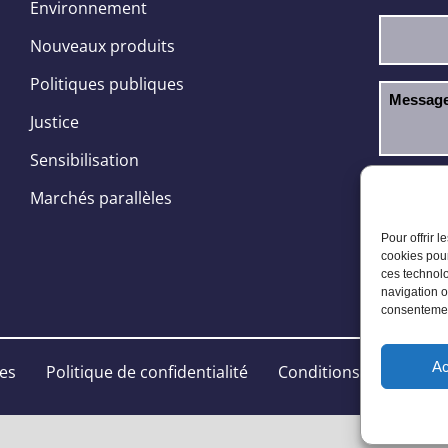
Environnement
Nouveaux produits
Politiques publiques
Justice
Sensibilisation
J’ai l
RGPD
Marchés parallèles
Pour offrir 
cookies pour
ces technolo
navigation o
consentement
Ac
les
Politique de confidentialité
Conditions Générales