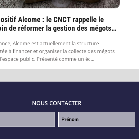
ositif Alcome : le CNCT rappelle le
in de réformer la gestion des mégots
France
ance, Alcome est actuellement la structure
itée à financer et organiser la collecte des mégots
l’espace public. Présenté comme un éc...
NOUS CONTACTER