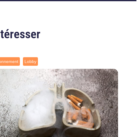
ntéresser
ronnement
Lobby