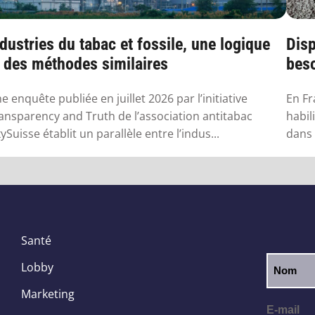
dustries du tabac et fossile, une logique
Disp
t des méthodes similaires
beso
en 
e enquête publiée en juillet 2026 par l’initiative
En Fr
ansparency and Truth de l’association antitabac
habil
ySuisse établit un parallèle entre l’indus...
dans 
Santé
Lobby
Marketing
E-mail