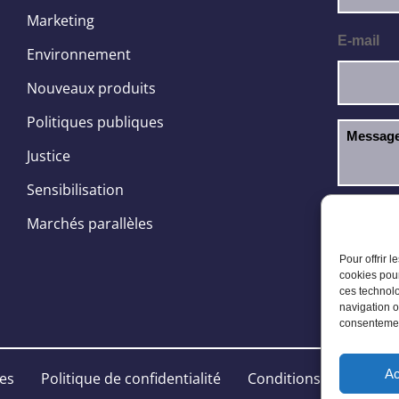
Marketing
E-mail
Environnement
Nouveaux produits
Politiques publiques
Justice
Sensibilisation
J’ai l
RGPD
Marchés parallèles
Pour offrir 
cookies pour
ces technolo
navigation o
consentement
Ac
les
Politique de confidentialité
Conditions Générales