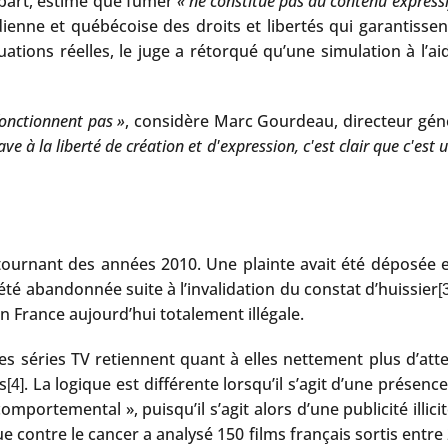
sa part, estimé que fumer
« ne constitue pas du contenu expressi
enne et québécoise des droits et libertés qui garantissent l
uations réelles, le juge a rétorqué qu’une simulation à l’ai
 fonctionnent pas »
, considère Marc Gourdeau, directeur géné
à la liberté de création et d'expression, c'est clair que c'est u
 tournant des années 2010. Une plainte avait été déposée e
é abandonnée suite à l’invalidation du constat d’huissier
[
n France aujourd’hui totalement illégale.
s séries TV retiennent quant à elles nettement plus d’atte
s
. La logique est différente lorsqu’il s’agit d’une prése
[4]
mportemental », puisqu’il s’agit alors d’une publicité illici
gue contre le cancer a analysé 150 films français sortis ent