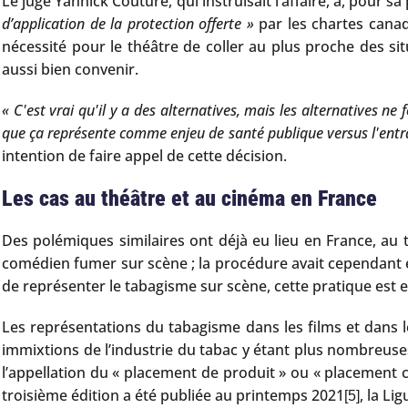
Le juge Yannick Couture, qui instruisait l’affaire, a, pour 
d’application de la protection offerte »
par les chartes canadi
nécessité pour le théâtre de coller au plus proche des sit
aussi bien convenir.
« C'est vrai qu'il y a des alternatives, mais les alternatives ne
que ça représente comme enjeu de santé publique versus l'entrave 
intention de faire appel de cette décision.
Les cas au théâtre et au cinéma en France
Des polémiques similaires ont déjà eu lieu en France, au
comédien fumer sur scène ; la procédure avait cependant ét
de représenter le tabagisme sur scène, cette pratique est e
Les représentations du tabagisme dans les films et dans le
immixtions de l’industrie du tabac y étant plus nombreuse
l’appellation du « placement de produit » ou « placement co
troisième édition a été publiée au printemps 2021
, la Li
[5]