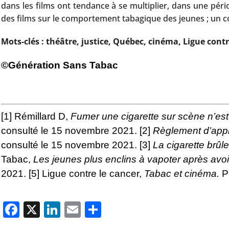
dans les films ont tendance à se multiplier, dans une pér
des films sur le comportement tabagique des jeunes ; un co
Mots-clés : théâtre, justice, Québec, cinéma, Ligue contr
©Génération Sans Tabac
[1]
Rémillard D,
Fumer une cigarette sur scène n’est 
consulté le 15 novembre 2021.
[2]
Règlement d’appli
consulté le 15 novembre 2021.
[3]
La cigarette brûl
Tabac,
Les jeunes plus enclins à vapoter après avo
2021.
[5]
Ligue contre le cancer,
Tabac et cinéma
.
P
Facebook
X
LinkedIn
Email
Partager