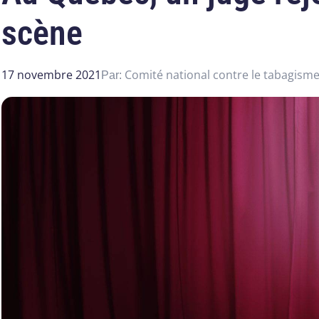
scène
17 novembre 2021
Comité national contre le tabagism
Par: