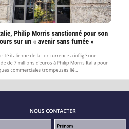
talie, Philip Morris sanctionné pour son
ours sur un « avenir sans fumée »
orité italienne de la concurrence a infligé une
e de 7 millions d’euros à Philip Morris Italia pour
ques commerciales trompeuses lié...
NOUS CONTACTER