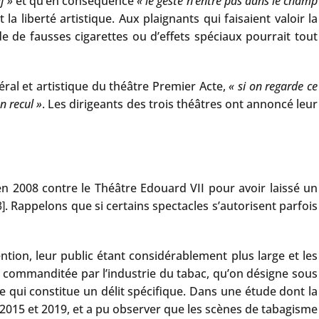
f »
et qu’en conséquence
« le geste n’entre pas dans le champ
a liberté artistique. Aux plaignants qui faisaient valoir la
de de fausses cigarettes ou d’effets spéciaux pourrait tout
ral et artistique du théâtre Premier Acte,
« si on regarde ce
n recul »
. Les dirigeants des trois théâtres ont annoncé leur
n 2008 contre le Théâtre Edouard VII pour avoir laissé un
. Rappelons que si certains spectacles s’autorisent parfois
3]
ntion, leur public étant considérablement plus large et les
nce commanditée par l’industrie du tabac, qu’on désigne sous
te qui constitue un délit spécifique. Dans une étude dont la
re 2015 et 2019, et a pu observer que les scènes de tabagisme