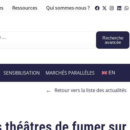
es
Ressources
Qui sommes-nous ?
Recherche
avancée
SENSIBILISATION
MARCHÉS PARALLÈLES
EN
←
Retour vers la liste des actualités
s théâtres de fumer sur