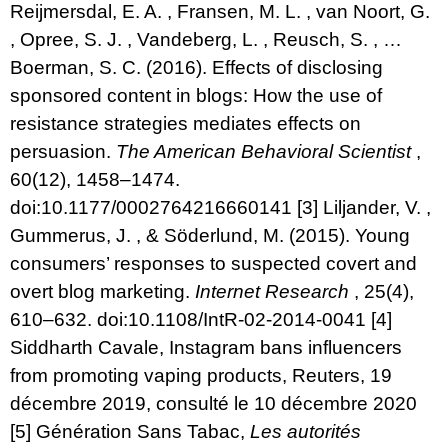
Reijmersdal, E. A. , Fransen, M. L. , van Noort, G.
, Opree, S. J. , Vandeberg, L. , Reusch, S. , …
Boerman, S. C. (2016). Effects of disclosing
sponsored content in blogs: How the use of
resistance strategies mediates effects on
persuasion.
The American Behavioral Scientist
,
60(12), 1458–1474.
doi:10.1177/0002764216660141
[3]
Liljander, V. ,
Gummerus, J. , & Söderlund, M. (2015). Young
consumers’ responses to suspected covert and
overt blog marketing.
Internet Research
, 25(4),
610–632. doi:10.1108/IntR-02-2014-0041
[4]
Siddharth Cavale,
Instagram bans influencers
from promoting vaping products, Reuters
, 19
décembre 2019, consulté le 10 décembre 2020
[5]
Génération Sans Tabac,
Les autorités