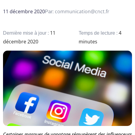
11 décembre 2020
communication@cnct.fr
Par:
11
4
Dernière mise à jour :
Temps de lecture :
décembre 2020
minutes
Certaines marques de vapotage rémunèrent des influenceurs