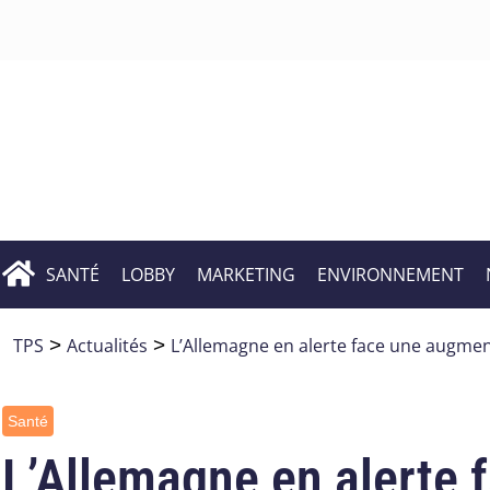
SANTÉ
LOBBY
MARKETING
ENVIRONNEMENT
TPS
>
Actualités
>
L’Allemagne en alerte face une augme
Santé
L’Allemagne en alerte