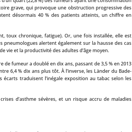
ès d’un quart (22,8 %) des fumeurs ayant une consommation
atoire grave, qui provoque une obstruction progressive des
ent désormais 40 % des patients atteints, un chiffre en
oux chronique, fatigue). Or, une fois installée, elle est
les pneumologues alertent également sur la hausse des cas
e vie et la productivité des adultes d’âge moyen.
re de fumeur a doublé en dix ans, passant de 3,5 % en 2013
tre 6,4 % dix ans plus tôt. À l’inverse, les Länder du Bade-
écarts traduisent l’inégale exposition au tabac selon les
crises d’asthme sévères, et un risque accru de maladies