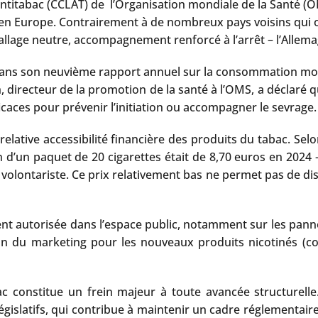
 antitabac (CCLAT) de l’Organisation mondiale de la Santé (
n Europe. Contrairement à de nombreux pays voisins qui ont
ballage neutre, accompagnement renforcé à l’arrêt – l’Allemag
on dans son neuvième rapport annuel sur la consommation mo
 directeur de la promotion de la santé à l’OMS, a déclaré q
caces pour prévenir l’initiation ou accompagner le sevrage.
 relative accessibilité financière des produits du tabac. Se
n d’un paquet de 20 cigarettes était de 8,70 euros en 2024 –
 volontariste. Ce prix relativement bas ne permet pas de di
ment autorisée dans l’espace public, notamment sur les pann
ion du marketing pour les nouveaux produits nicotinés (co
abac constitue un frein majeur à toute avancée structurel
gislatifs, qui contribue à maintenir un cadre réglementaire p