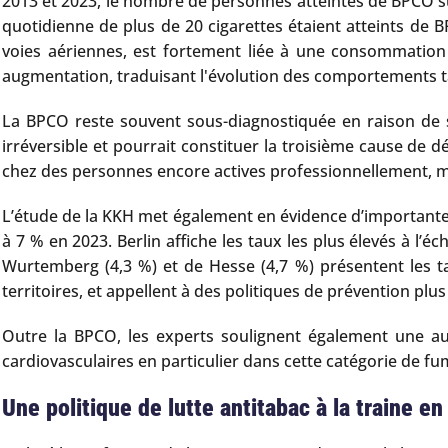
2013 et 2023, le nombre de personnes atteintes de BPCO s
quotidienne de plus de 20 cigarettes étaient atteints de 
voies aériennes, est fortement liée à une consommation
augmentation, traduisant l'évolution des comportements t
La BPCO reste souvent sous-diagnostiquée en raison de sy
irréversible et pourrait constituer la troisième cause de d
chez des personnes encore actives professionnellement, met
L’étude de la KKH met également en évidence d’importantes
à 7 % en 2023. Berlin affiche les taux les plus élevés à l’
Wurtemberg (4,3 %) et de Hesse (4,7 %) présentent les ta
territoires, et appellent à des politiques de prévention plus
Outre la BPCO, les experts soulignent également une au
cardiovasculaires en particulier dans cette catégorie de fu
Une politique de lutte antitabac à la traine e