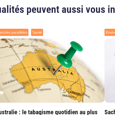
alités peuvent aussi vous i
rchés parallèles
Santé
Envi
stralie : le tabagisme quotidien au plus
Sach