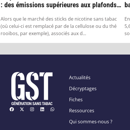
: des émissions supérieures aux plafonds
ba
sa...
Alors que le marché des sticks de nicotine sans tabac
En
(où celui-ci est remplacé par de la cellulose ou du thé
5,
rooibos, par exemple), associés aux d...
so
Actualités
Décryptages
Fiches
Ressources
Qui sommes-nous ?