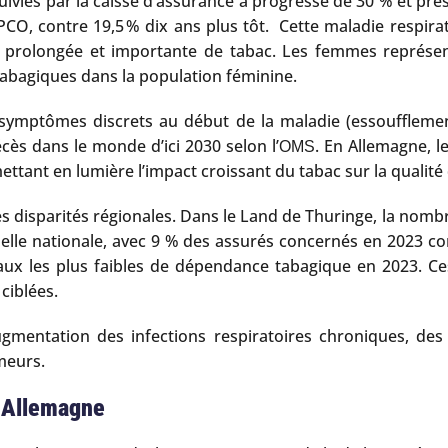
uivies par la caisse d’assurance a progressé de 30 % et pr
BPCO, contre 19,5 % dix ans plus tôt. Cette maladie respir
 prolongée et importante de tabac. Les femmes représent
abagiques dans la population féminine.
mptômes discrets au début de la maladie (essoufflement, t
écès dans le monde d’ici 2030 selon l’
. En Allemagne, 
OMS
tant en lumière l’impact croissant du tabac sur la qualité d
 disparités régionales. Dans le Land de Thuringe, la nomb
échelle nationale, avec 9 % des assurés concernés en 2023 con
ux les plus faibles de dépendance tabagique en 2023. Ces 
 ciblées.
gmentation des infections respiratoires chroniques, des 
meurs.
n Allemagne