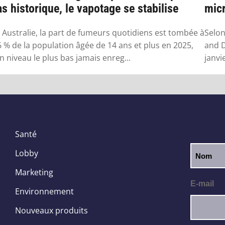
s historique, le vapotage se stabilise
micr
 Australie, la part de fumeurs quotidiens est tombée à
Selon
6 % de la population âgée de 14 ans et plus en 2025,
and D
n niveau le plus bas jamais enreg...
janvi
Santé
Lobby
Marketing
E-mail
Environnement
Nouveaux produits