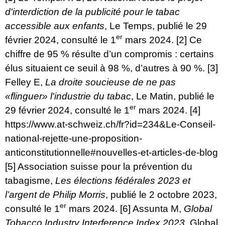
d'interdiction de la publicité pour le tabac
accessible aux enfants
, Le Temps, publié le 29
er
février 2024, consulté le 1
mars 2024.
[2]
Ce
chiffre de 95 % résulte d’un compromis : certains
élus situaient ce seuil à 98 %, d’autres à 90 %.
[3]
Felley E,
La droite soucieuse de ne pas
«flinguer» l'industrie du tabac
, Le Matin, publié le
er
29 février 2024, consulté le 1
mars 2024.
[4]
https://www.at-schweiz.ch/fr?id=234&Le-Conseil-
national-rejette-une-proposition-
anticonstitutionnelle#nouvelles-et-articles-de-blog
[5]
Association suisse pour la prévention du
tabagisme,
Les élections fédérales 2023 et
l’argent de Philip Morris
, publié le 2 octobre 2023,
er
consulté le 1
mars 2024.
[6]
Assunta M,
Global
Tobacco Industry Interference Index 2023
, Global