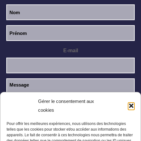
E-mail
Gérer le consentement aux
cookies
J’ai lu et j’accepte la
politique de
RGPD
confidentialité
.
Pour offrir les meilleures expériences, nous utilisons des technologies
telles que les cookies pour stocker et/ou accéder aux informations des
appareils. Le fait de consentir à ces technologies nous permettra de traiter
des données telles que le comportement de navigation ou les ID uniques