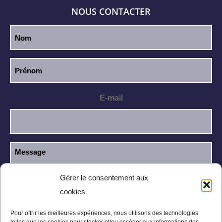
NOUS CONTACTER
E-mail
Gérer le consentement aux
cookies
J’ai lu et j’accepte la
politique de
RGPD
confidentialité
.
Pour offrir les meilleures expériences, nous utilisons des technologies