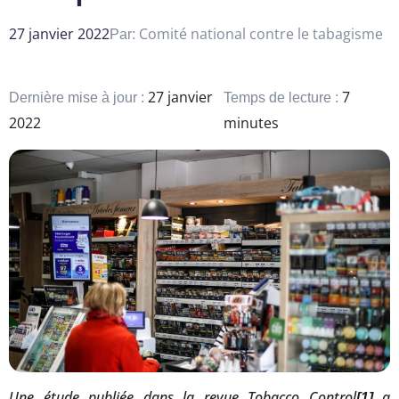
27 janvier 2022
Comité national contre le tabagisme
Par:
27 janvier
7
Dernière mise à jour :
Temps de lecture :
2022
minutes
Une étude publiée dans la revue Tobacco Control
a
[1]