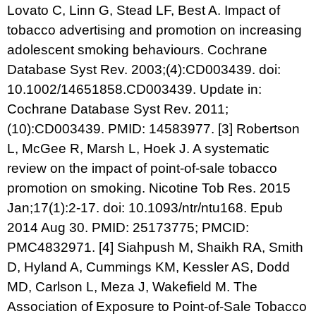
Lovato C, Linn G, Stead LF, Best A. Impact of
tobacco advertising and promotion on increasing
adolescent smoking behaviours. Cochrane
Database Syst Rev. 2003;(4):CD003439. doi:
10.1002/14651858.CD003439. Update in:
Cochrane Database Syst Rev. 2011;
(10):CD003439. PMID: 14583977.
[3]
Robertson
L, McGee R, Marsh L, Hoek J. A systematic
review on the impact of point-of-sale tobacco
promotion on smoking. Nicotine Tob Res. 2015
Jan;17(1):2-17. doi: 10.1093/ntr/ntu168. Epub
2014 Aug 30. PMID: 25173775; PMCID:
PMC4832971.
[4]
Siahpush M, Shaikh RA, Smith
D, Hyland A, Cummings KM, Kessler AS, Dodd
MD, Carlson L, Meza J, Wakefield M. The
Association of Exposure to Point-of-Sale Tobacco