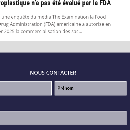
oplastique n’a pas été évalué par la FDA
 une enquête du média The Examination la Food
rug Administration (FDA) américaine a autorisé en
er 2025 la commercialisation des sac...
NOUS CONTACTER