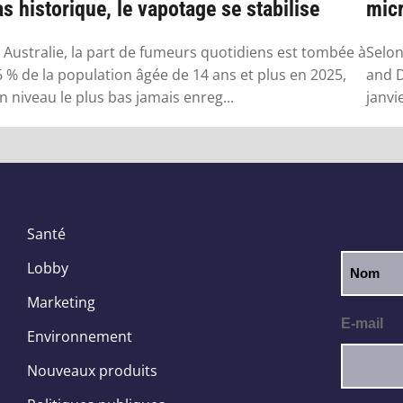
s historique, le vapotage se stabilise
micr
 Australie, la part de fumeurs quotidiens est tombée à
Selon
6 % de la population âgée de 14 ans et plus en 2025,
and D
n niveau le plus bas jamais enreg...
janvi
Santé
Lobby
Marketing
E-mail
Environnement
Nouveaux produits