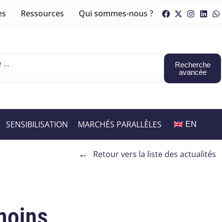
es
Ressources
Qui sommes-nous ?
Recherche
avancée
SENSIBILISATION
MARCHÉS PARALLÈLES
EN
←
Retour vers la liste des actualités
moins