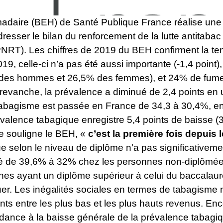
daire (BEH) de Santé Publique France réalise une 
dresser le bilan du renforcement de la lutte antitab
T). Les chiffres de 2019 du BEH confirment la ten
9, celle-ci n’a pas été aussi importante (-1,4 point),
 des hommes et 26,5% des femmes), et 24% de fumeu
 revanche, la prévalence a diminué de 2,4 points e
u tabagisme est passée en France de 34,3 à 30,4%, en
évalence tabagique enregistre 5,4 points de baisse 
e souligne le BEH, «
c’est la première fois depuis
ue selon le niveau de diplôme n’a pas significativem
ssé de 39,6% à 32% chez les personnes non-diplômées
es ayant un diplôme supérieur à celui du baccalaur
er. Les inégalités sociales en termes de tabagisme 
nts entre les plus bas et les plus hauts revenus. Enc
tendance à la baisse générale de la prévalence tabag