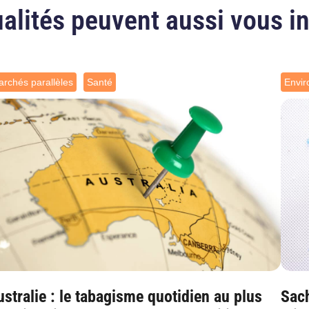
alités peuvent aussi vous i
rchés parallèles
Santé
Envi
stralie : le tabagisme quotidien au plus
Sach