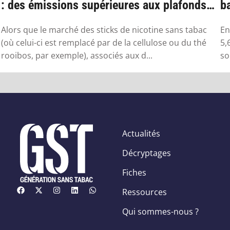
: des émissions supérieures aux plafonds
ba
sa...
Alors que le marché des sticks de nicotine sans tabac
En
(où celui-ci est remplacé par de la cellulose ou du thé
5,
rooibos, par exemple), associés aux d...
so
Actualités
Décryptages
Fiches
Ressources
Qui sommes-nous ?