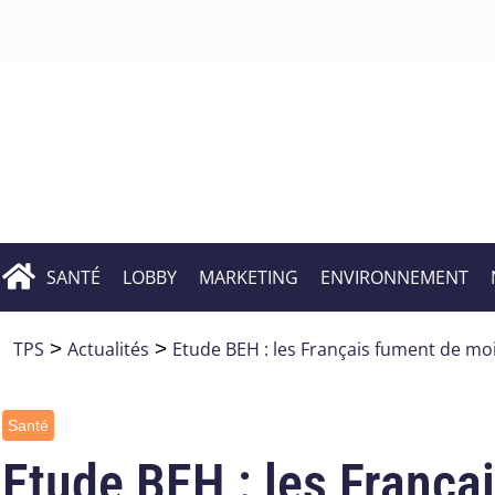
SANTÉ
LOBBY
MARKETING
ENVIRONNEMENT
TPS
>
Actualités
>
Etude BEH : les Français fument de mo
Santé
Etude BEH : les França