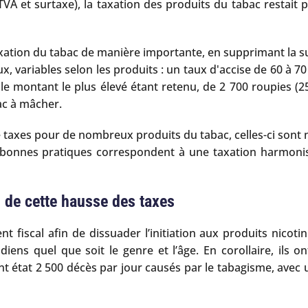
 (TVA et surtaxe), la taxation des produits du tabac restai
tion du tabac de manière importante, en supprimant la surta
naux, variables selon les produits : un taux d'accise de 60 
s, le montant le plus élevé étant retenu, de 2 700 roupies (2
bac à mâcher.
 de taxes pour de nombreux produits du tabac, celles-ci sont
bonnes pratiques correspondent à une taxation harmonisée
i de cette hausse des taxes
t fiscal afin de dissuader l’initiation aux produits nicot
ens quel que soit le genre et l’âge. En corollaire, ils on
nt état 2 500 décès par jour causés par le tabagisme, avec 