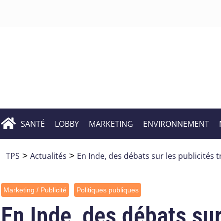
SANTÉ
LOBBY
MARKETING
ENVIRONNEMENT
TPS
>
Actualités
>
En Inde, des débats sur les publicités 
Marketing / Publicité
Politiques publiques
En Inde, des débats sur