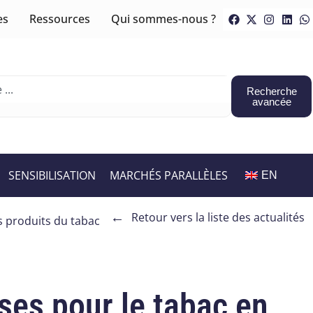
es
Ressources
Qui sommes-nous ?
Recherche
avancée
SENSIBILISATION
MARCHÉS PARALLÈLES
EN
←
Retour vers la liste des actualités
es produits du tabac
ses pour le tabac en