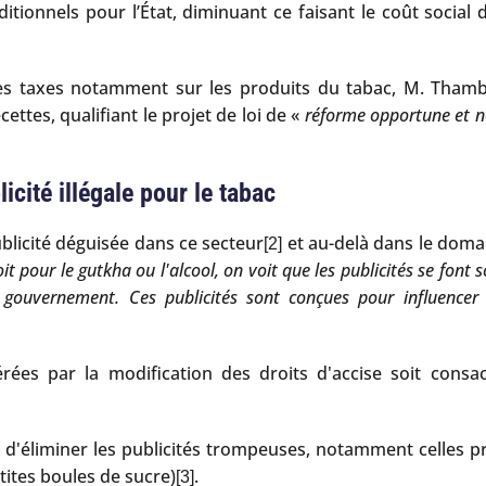
ionnels pour l’État, diminuant ce faisant le coût social d
des taxes notamment sur les produits du tabac, M. Thambi
ttes, qualifiant le projet de loi de «
réforme opportune et né
icité illégale pour le tabac
ublicité déguisée dans ce secteur
et au-delà dans le doma
[2]
it pour le gutkha ou l'alcool, on voit que les publicités se font 
 le gouvernement. Ces publicités sont conçues pour influen
érées par la modification des droits d'accise soit cons
té d'éliminer les publicités trompeuses, notamment celles 
tites boules de sucre)
.
[3]