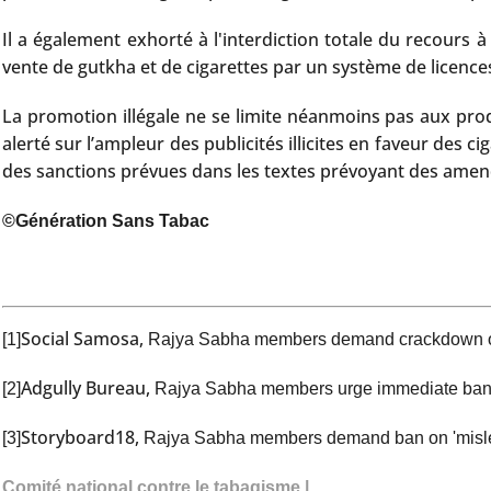
Il a également exhorté à l'interdiction totale du recours 
vente de gutkha et de cigarettes par un système de licences 
La promotion illégale ne se limite néanmoins pas aux produ
alerté sur l’ampleur des publicités illicites en faveur des c
des sanctions prévues dans les textes prévoyant des amende
©Génération Sans Tabac
Social Samosa,
[1]
Rajya Sabha members demand crackdown on
Adgully Bureau,
[2]
Rajya Sabha members urge immediate ban 
Storyboard18,
[3]
Rajya Sabha members demand ban on 'mislea
Comité national contre le tabagisme |