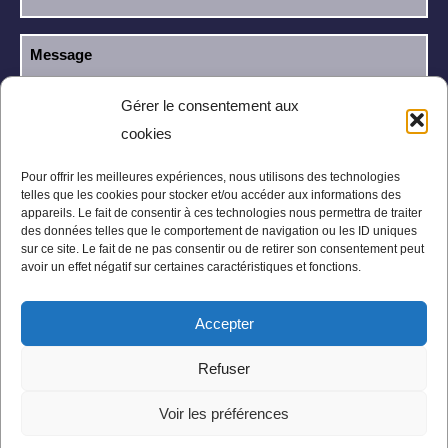
Gérer le consentement aux
cookies
J’ai lu et j’accepte la
politique de
RGPD
confidentialité
.
Pour offrir les meilleures expériences, nous utilisons des technologies
telles que les cookies pour stocker et/ou accéder aux informations des
appareils. Le fait de consentir à ces technologies nous permettra de traiter
des données telles que le comportement de navigation ou les ID uniques
sur ce site. Le fait de ne pas consentir ou de retirer son consentement peut
avoir un effet négatif sur certaines caractéristiques et fonctions.
Accepter
Mentions légales
Politique de confidentialité
Refuser
Conditions Générales
Plan du site
Voir les préférences