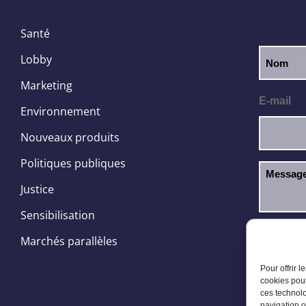
Santé
Lobby
Marketing
E-mail
Environnement
Nouveaux produits
Politiques publiques
Justice
Sensibilisation
J’ai l
RGPD
Marchés parallèles
Pour offrir 
cookies pour
ces technolo
navigation o