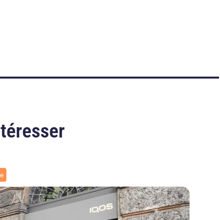
ntéresser
ce