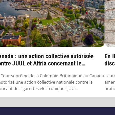
nada : une action collective autorisée
En I
ntre JUUL et Altria concernant le
disc
apotage
 Cour suprême de la Colombie-Britannique au Canada
L’aut
autorisé une action collective nationale contre le
amend
bricant de cigarettes électroniques JUU...
prati