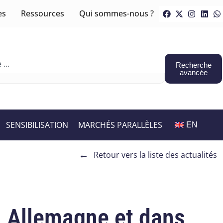
es
Ressources
Qui sommes-nous ?
Recherche
avancée
SENSIBILISATION
MARCHÉS PARALLÈLES
EN
←
Retour vers la liste des actualités
n Allemagne et dans