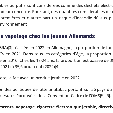
jetables ou puffs sont considérées comme des déchets électr
endeur concerné. Pourtant, des quantités considérables de c
premières et d'autre part un risque d'incendie dû aux pile
'environnement
du vapotage chez les jeunes Allemands
BRA)
réalisée en 2022 en Allemagne, la proportion de f
[3]
7% en 2021. Dans tous les catégories d'âge, la proportio
 en 2016. Chez les 18-24 ans, la proportion est passée de 35
(2021) à 35,6 pour cent (2022)
.
[4]
te, le fait avec un produit jetable en 2022.
n des politiques de lutte antitabac portant sur 36 pays d
 mesures éprouvées de la Convention-Cadre de l’OMS
-
.
[5]
[6]
lescents, vapotage, cigarette électronique jetable, dire