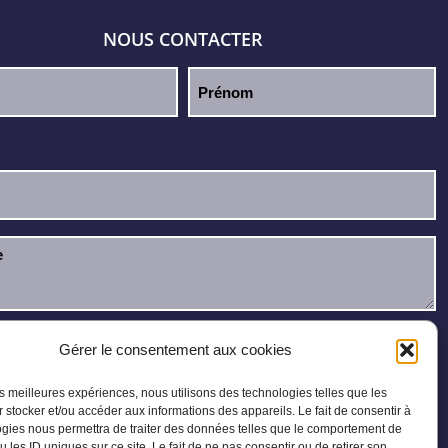
NOUS CONTACTER
u et j’accepte la
politique de confidentialité
.
Gérer le consentement aux cookies
les meilleures expériences, nous utilisons des technologies telles que les
 stocker et/ou accéder aux informations des appareils. Le fait de consentir à
gies nous permettra de traiter des données telles que le comportement de
u les ID uniques sur ce site. Le fait de ne pas consentir ou de retirer son