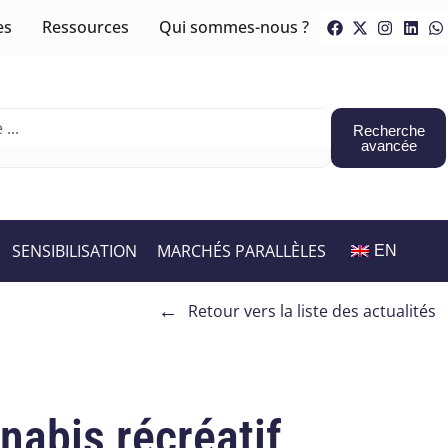
es
Ressources
Qui sommes-nous ?
Recherche
avancée
SENSIBILISATION
MARCHÉS PARALLÈLES
EN
←
Retour vers la liste des actualités
nabis récréatif