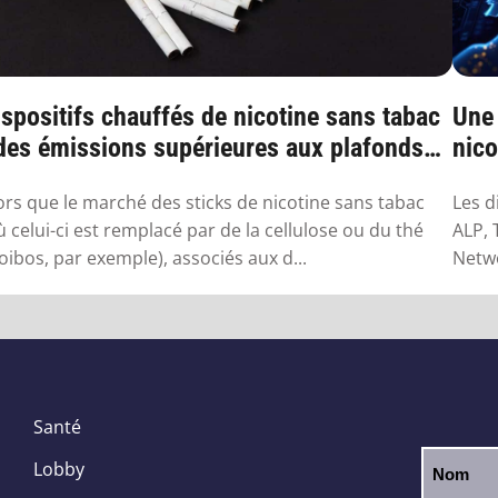
spositifs chauffés de nicotine sans tabac
Une
 des émissions supérieures aux plafonds
nico
...
ors que le marché des sticks de nicotine sans tabac
Les d
ù celui-ci est remplacé par de la cellulose ou du thé
ALP, 
oibos, par exemple), associés aux d...
Netwo
Santé
Lobby