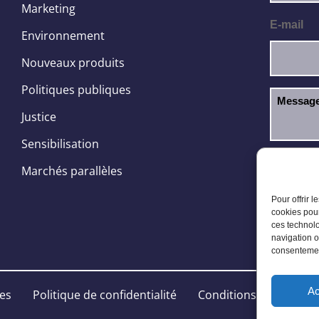
Marketing
E-mail
Environnement
Nouveaux produits
Politiques publiques
Justice
Sensibilisation
J’ai l
RGPD
Marchés parallèles
Pour offrir 
cookies pour
ces technolo
navigation o
consentement
Ac
les
Politique de confidentialité
Conditions Générales