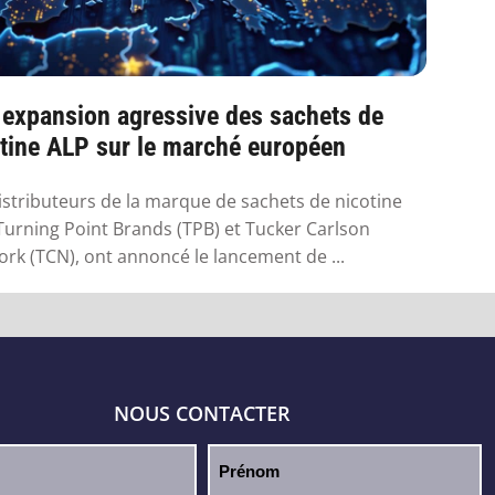
 expansion agressive des sachets de
tine ALP sur le marché européen
istributeurs de la marque de sachets de nicotine
Turning Point Brands (TPB) et Tucker Carlson
rk (TCN), ont annoncé le lancement de ...
NOUS CONTACTER