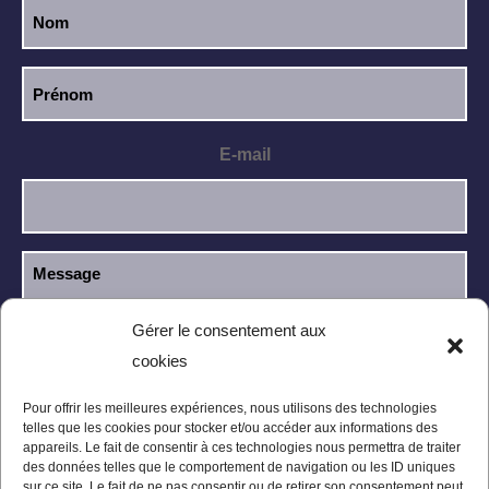
E-mail
Gérer le consentement aux
cookies
J’ai lu et j’accepte la
politique de
RGPD
confidentialité
.
Pour offrir les meilleures expériences, nous utilisons des technologies
telles que les cookies pour stocker et/ou accéder aux informations des
appareils. Le fait de consentir à ces technologies nous permettra de traiter
des données telles que le comportement de navigation ou les ID uniques
sur ce site. Le fait de ne pas consentir ou de retirer son consentement peut