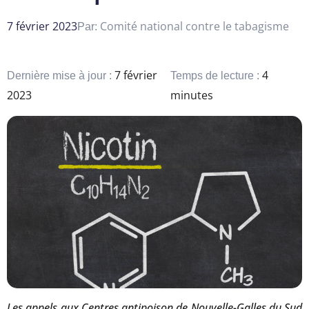
7 février 2023
Comité national contre le tabagisme
Par:
7 février
4
Dernière mise à jour :
Temps de lecture :
2023
minutes
Les appels aux Centres antipoison de Nouvelle-Galles du Sud