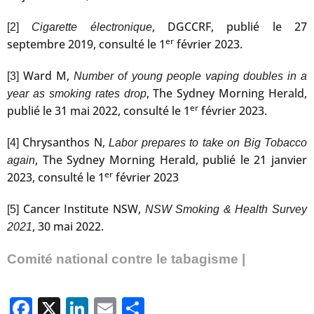
, DGCCRF, publié le 27
[2]
Cigarette électronique
er
septembre 2019, consulté le 1
février 2023.
Ward M,
[3]
Number of young people vaping doubles in a
, The Sydney Morning Herald,
year as smoking rates drop
er
publié le 31 mai 2022, consulté le 1
février 2023.
Chrysanthos N,
[4]
Labor prepares to take on Big Tobacco
, The Sydney Morning Herald, publié le 21 janvier
again
er
2023, consulté le 1
février 2023
Cancer Institute NSW,
[5]
NSW Smoking & Health Survey
, 30 mai 2022.
2021
Comité national contre le tabagisme |
Facebook
X
LinkedIn
Email
Partager