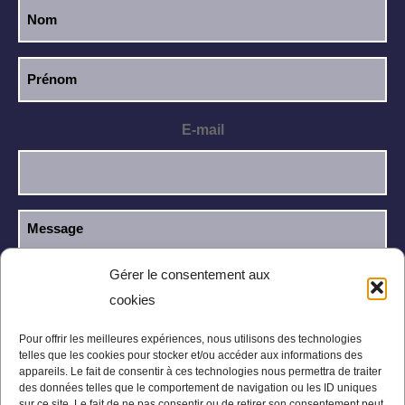
E-mail
Gérer le consentement aux
cookies
J’ai lu et j’accepte la
politique de
RGPD
confidentialité
.
Pour offrir les meilleures expériences, nous utilisons des technologies
telles que les cookies pour stocker et/ou accéder aux informations des
appareils. Le fait de consentir à ces technologies nous permettra de traiter
des données telles que le comportement de navigation ou les ID uniques
sur ce site. Le fait de ne pas consentir ou de retirer son consentement peut