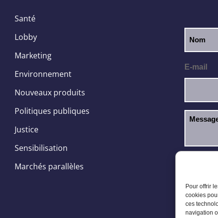
Santé
Lobby
Marketing
E-mail
Environnement
Nouveaux produits
Politiques publiques
Justice
Sensibilisation
J’ai l
RGPD
Marchés parallèles
Pour offrir 
cookies pour
ces technolo
navigation o