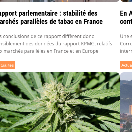
pport parlementaire : stabilité des
En A
archés parallèles de tabac en France
con
s conclusions de ce rapport diffèrent donc
Une 
nsiblement des données du rapport KPMG, relatifs
Corru
x marchés parallèles en France et en Europe.
inter
tualités
Actua