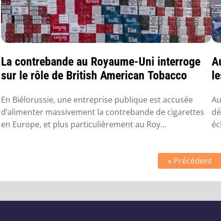
La contrebande au Royaume-Uni interroge
A
sur le rôle de British American Tobacco
le
En Biélorussie, une entreprise publique est accusée
Au
d’alimenter massivement la contrebande de cigarettes
dé
en Europe, et plus particulièrement au Roy...
éc
« Précédent