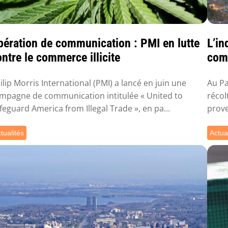
pération de communication : PMI en lutte
L’in
ntre le commerce illicite
comm
ilip Morris International (PMI) a lancé en juin une
Au Pa
mpagne de communication intitulée « United to
récol
feguard America from Illegal Trade », en pa...
prove
tualités
Actua