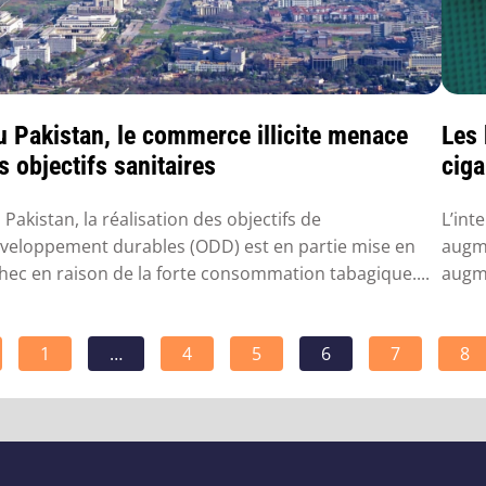
u Pakistan, le commerce illicite menace
Les 
s objectifs sanitaires
cig
 Pakistan, la réalisation des objectifs de
L’int
veloppement durables (ODD) est en partie mise en
augme
hec en raison de la forte consommation tabagique....
augme
1
…
4
5
6
7
8