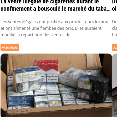
La vente illégale de cigarettes durant le
D
confinement a bousculé le marché du tabac
c
en ...
P
Les ventes illégales ont profité aux producteurs locaux,
De
et ont alimenté une flambée des prix. Elles auraient
cl
modifié la répartition des ventes de ...
ba
Actualités
Ac