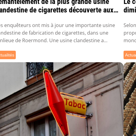
émantèlement de la plus grande usine
Le c
landestine de cigarettes découverte aux
dim
ays-Bas
s enquêteurs ont mis à jour une importante usine
Selon
andestine de fabrication de cigarettes, dans une
propo
nlieue de Roermond. Une usine clandestine a...
mondi
tualités
Actua