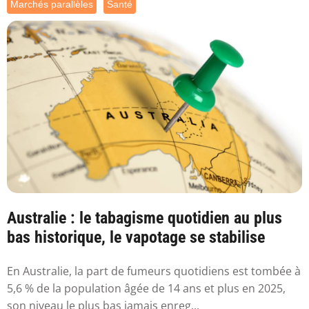
Marchés parallèles
Santé
Australie : le tabagisme quotidien au plus
bas historique, le vapotage se stabilise
En Australie, la part de fumeurs quotidiens est tombée à
5,6 % de la population âgée de 14 ans et plus en 2025,
son niveau le plus bas jamais enreg...