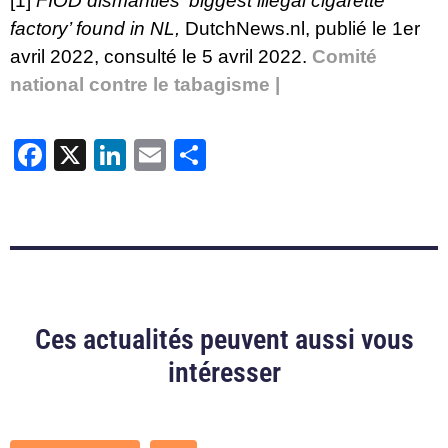
[1]
FIOD dismantles ‘biggest illegal cigarette
factory’ found in NL
,
DutchNews.nl, publié le 1er
avril 2022, consulté le 5 avril 2022.
Comité
national contre le tabagisme |
Facebook
X
LinkedIn
Email
Partager
Ces actualités peuvent aussi vous
intéresser