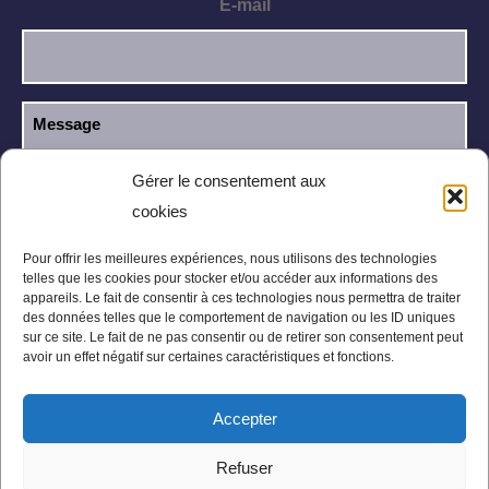
E-mail
Gérer le consentement aux
cookies
J’ai lu et j’accepte la
politique de
RGPD
confidentialité
.
Pour offrir les meilleures expériences, nous utilisons des technologies
telles que les cookies pour stocker et/ou accéder aux informations des
appareils. Le fait de consentir à ces technologies nous permettra de traiter
des données telles que le comportement de navigation ou les ID uniques
sur ce site. Le fait de ne pas consentir ou de retirer son consentement peut
avoir un effet négatif sur certaines caractéristiques et fonctions.
Accepter
Mentions légales
Politique de confidentialité
Refuser