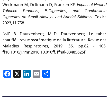
Weckmann M, Drömann D, Franzen KF,
Impact of Heated
Tobacco Products, E-Cigarettes, and Combustible
. Toxics
Cigarettes on Small Airways and Arterial Stiffness
2023,11,758.
B. Dautzenberg, M.-D. Dautzenberg. Le tabac
[xvii]
chauffé : revue systématique de la littérature. Revue des
Maladies Respiratoires, 2019, 36, pp.82 - 103.
ff10.1016/j.rmr.2018.10.010ff. ffhal-03485625f
Facebook
X
LinkedIn
Email
Partager