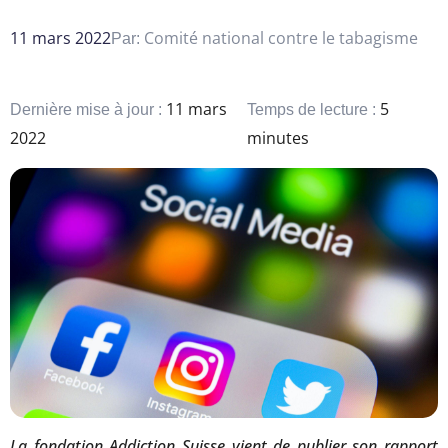
11 mars 2022
Comité national contre le tabagisme
Par:
11 mars
5
Dernière mise à jour :
Temps de lecture :
2022
minutes
La fondation Addiction Suisse vient de publier son rapport