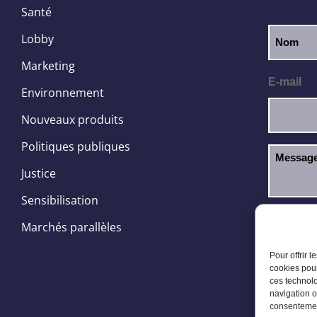
Santé
Lobby
Marketing
E-mail
Environnement
Nouveaux produits
Politiques publiques
Justice
Sensibilisation
J’ai l
RGPD
Marchés parallèles
Pour offrir 
cookies pour
ces technolo
navigation o
consentement