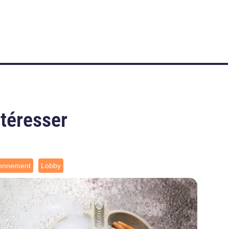
ntéresser
ronnement
Lobby