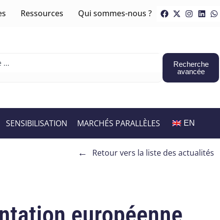
es
Ressources
Qui sommes-nous ?
Recherche
avancée
SENSIBILISATION
MARCHÉS PARALLÈLES
EN
←
Retour vers la liste des actualités
mentation européenne