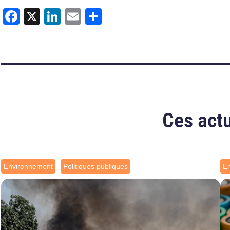
Facebook
X
LinkedIn
Email
Partager
Ces actu
Environnement
Politiques publiques
E