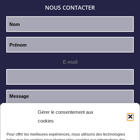
NOUS CONTACTER
E-mail
Gérer le consentement aux
cookies
J’ai lu et j’accepte la
politique de
RGPD
confidentialité
.
Pour offrir les meilleures expériences, nous utilisons des technologies