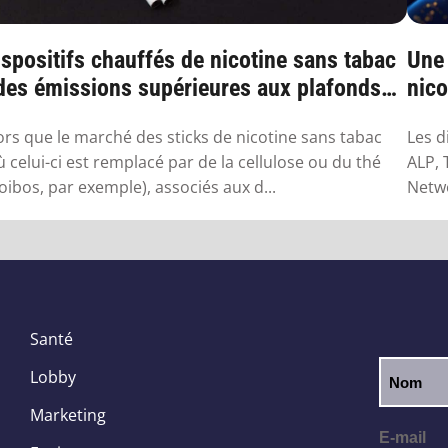
spositifs chauffés de nicotine sans tabac
Une
 des émissions supérieures aux plafonds
nico
...
ors que le marché des sticks de nicotine sans tabac
Les d
ù celui-ci est remplacé par de la cellulose ou du thé
ALP, 
oibos, par exemple), associés aux d...
Netwo
Santé
Lobby
Marketing
E-mail