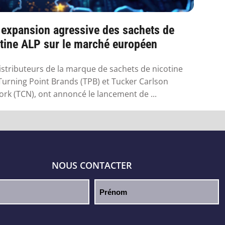
 expansion agressive des sachets de
tine ALP sur le marché européen
istributeurs de la marque de sachets de nicotine
Turning Point Brands (TPB) et Tucker Carlson
rk (TCN), ont annoncé le lancement de ...
NOUS CONTACTER