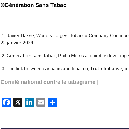
©Génération Sans Tabac
[1]
Javier Hasse, World’s Largest Tobacco Company Continues S
22 janvier 2024
Génération sans tabac,
[2]
Philip Morris acquiert le développ
, Truth Initiative,
[3]
The link between cannabis and tobacco
Comité national contre le tabagisme |
Facebook
X
LinkedIn
Email
Partager