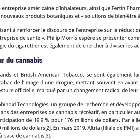
 entreprise américaine d’inhalateurs, ainsi que Fertin Pharma
e nouveaux produits botaniques et « solutions de bien-être 
visant à renforcer le discours de l’entreprise sur la réduct
reprise de santé », Philip Morris espère se présenter comm
gie du cigarettier est également de chercher à diviser les a
eur du cannabis
ands et British American Tobacco, se sont également la
 le tabac de l'image d'une drogue, mettant souvent en avan
sture officielle, marqué par un changement radical de leur
nabinoid Technologies, un groupe de recherche et développ
dans des entreprises de cannabis récréatif, en particulier a
cipation de 19,9 % pour 176 millions de dollars. Par aille
 millions de dollars
. En mars 2019, Altria (filiale de PMI
[2]
à base de cannabis
.
[3]