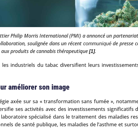
arettier Philip Morris International (PMI) a annoncé un partena
ollaboration, soulignée dans un récent
de presse co
communiqué
a aux produits de cannabis thérapeutique
.
[1]
 les industriels du tabac diversifient leurs investissem
pour améliorer son image
atégie axée sur sa « transformation sans fumée », notamme
iversifie ses activités avec des investissements significati
aboratoire spécialisé dans le traitement des maladies resp
onnels de santé publique, les maladies de l’asthme et surto