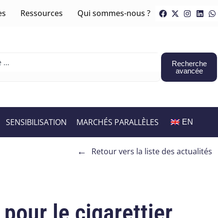
es
Ressources
Qui sommes-nous ?
Recherche
avancée
SENSIBILISATION
MARCHÉS PARALLÈLES
EN
←
Retour vers la liste des actualités
pour le cigarettier