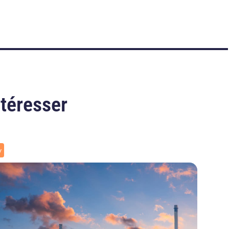
ntéresser
y