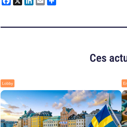
Facebook
X
LinkedIn
Email
Partager
Ces actu
Lobby
E