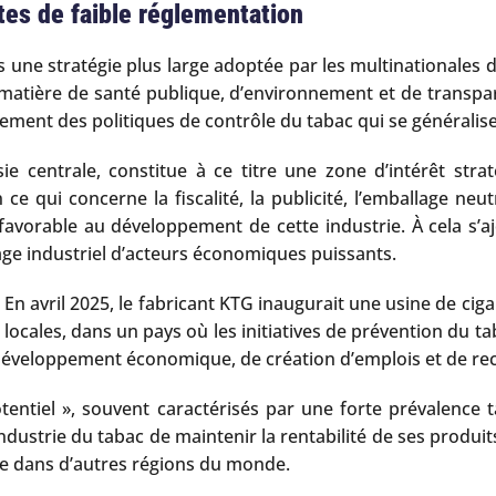
tes de faible réglementation
 une stratégie plus large adoptée par les multinationales d
matière de santé publique, d’environnement et de transpare
urnement des politiques de contrôle du tabac qui se général
 centrale, constitue à ce titre une zone d’intérêt stratég
e qui concerne la fiscalité, la publicité, l’emballage neu
avorable au développement de cette industrie. À cela s’ajo
rage industriel d’acteurs économiques puissants.
. En avril 2025, le fabricant KTG inaugurait une usine de ci
ocales, dans un pays où les initiatives de prévention du ta
développement économique, de création d’emplois et de rece
entiel », souvent caractérisés par une forte prévalence t
ustrie du tabac de maintenir la rentabilité de ses produit
re dans d’autres régions du monde.