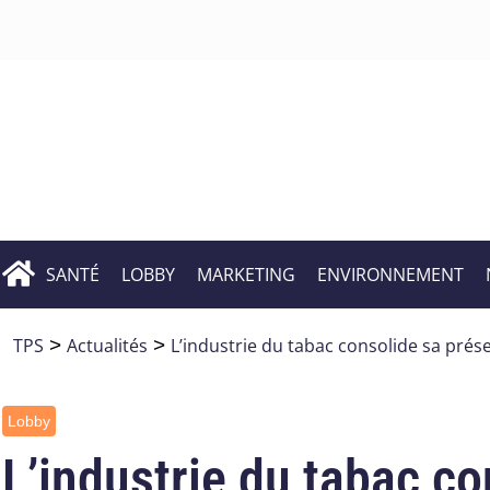
SANTÉ
LOBBY
MARKETING
ENVIRONNEMENT
TPS
>
Actualités
>
L’industrie du tabac consolide sa prés
Lobby
L’industrie du tabac co