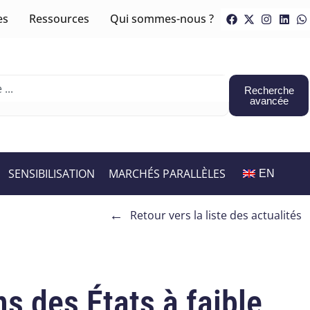
es
Ressources
Qui sommes-nous ?
Recherche
avancée
SENSIBILISATION
MARCHÉS PARALLÈLES
EN
←
Retour vers la liste des actualités
s des États à faible