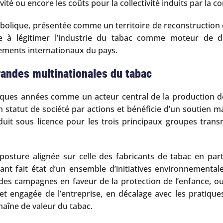
vité ou encore les coûts pour la collectivité induits par la
mbolique, présentée comme un territoire de reconstruction e
bue à légitimer l’industrie du tabac comme moteur de 
gements internationaux du pays.
randes multinationales du tabac
elques années comme un acteur central de la production de
n statut de société par actions et bénéficie d’un soutien 
duit sous licence pour les trois principaux groupes transn
sture alignée sur celle des fabricants de tabac en particu
icant fait état d’un ensemble d’initiatives environnemental
, des campagnes en faveur de la protection de l’enfance,
 et engagée de l’entreprise, en décalage avec les pratiqu
haîne de valeur du tabac.