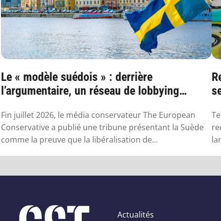
Le « modèle suédois » : derrière
R
l’argumentaire, un réseau de lobbying
se
proche de ...
Fin juillet 2026, le média conservateur The European
Te
Conservative a publié une tribune présentant la Suède
re
comme la preuve que la libéralisation de...
la
Actualités