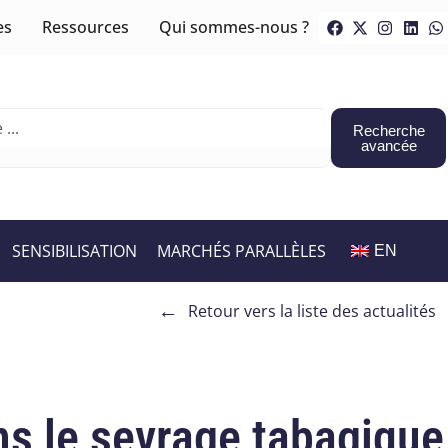
es
Ressources
Qui sommes-nous ?
Recherche
avancée
SENSIBILISATION
MARCHÉS PARALLÈLES
EN
←
Retour vers la liste des actualités
ns le sevrage tabagique