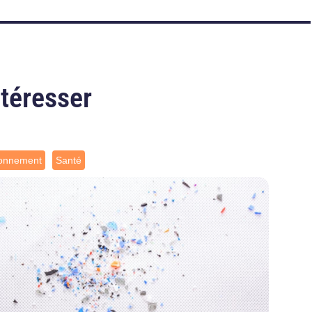
ntéresser
ronnement
Santé