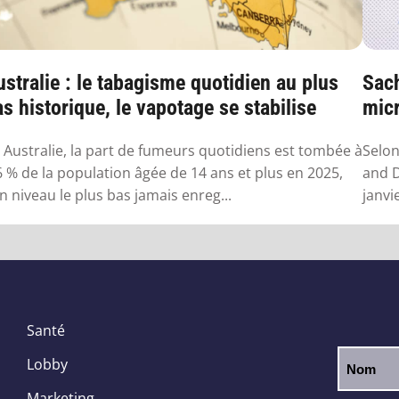
stralie : le tabagisme quotidien au plus
Sach
s historique, le vapotage se stabilise
micr
 Australie, la part de fumeurs quotidiens est tombée à
Selon
6 % de la population âgée de 14 ans et plus en 2025,
and D
n niveau le plus bas jamais enreg...
janvi
Santé
Lobby
Marketing