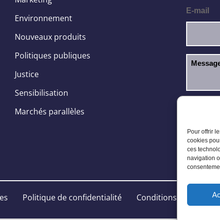
E-mail
Environnement
Nouveaux produits
Politiques publiques
Justice
Sensibilisation
J’ai l
RGPD
Marchés parallèles
Pour offrir 
cookies pour
ces technolo
navigation o
consentement
Ac
les
Politique de confidentialité
Conditions Générales