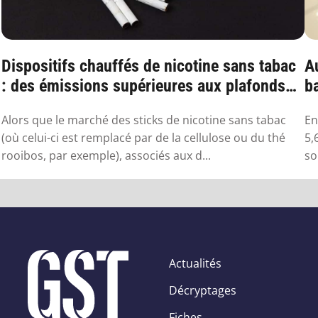
Dispositifs chauffés de nicotine sans tabac
Au
: des émissions supérieures aux plafonds
ba
sa...
Alors que le marché des sticks de nicotine sans tabac
En
(où celui-ci est remplacé par de la cellulose ou du thé
5,
rooibos, par exemple), associés aux d...
so
Actualités
Décryptages
Fiches