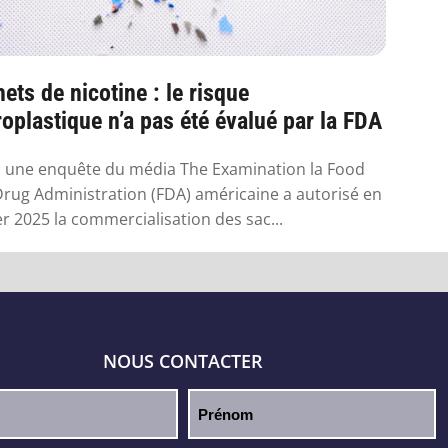
ets de nicotine : le risque
oplastique n’a pas été évalué par la FDA
 une enquête du média The Examination la Food
rug Administration (FDA) américaine a autorisé en
er 2025 la commercialisation des sac...
NOUS CONTACTER