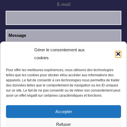
E-mail
Gérer le consentement aux
cookies
J’ai lu et j’accepte la
politique de
RGPD
confidentialité
.
Pour offrir les meilleures expériences, nous utilisons des technologies
telles que les cookies pour stocker et/ou accéder aux informations des
appareils. Le fait de consentir à ces technologies nous permettra de traiter
des données telles que le comportement de navigation ou les ID uniques
sur ce site. Le fait de ne pas consentir ou de retirer son consentement peut
avoir un effet négatif sur certaines caractéristiques et fonctions.
Accepter
Mentions légales
Politique de confidentialité
Refuser