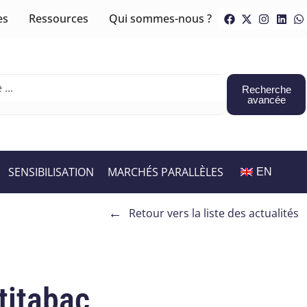
es
Ressources
Qui sommes-nous ?
Recherche
avancée
SENSIBILISATION
MARCHÉS PARALLÈLES
EN
←
Retour vers la liste des actualités
titabac