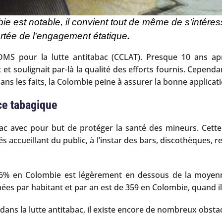
bie est notable, il convient tout de même de s'intéress
ortée de l'engagement étatique
.
l’OMS pour la lutte antitabac (CCLAT). Presque 10 ans ap
t soulignait par-là la qualité des efforts fournis. Cependa
s les faits, la Colombie peine à assurer la bonne applicatio
ce tabagique
ac avec pour but de protéger la santé des mineurs. Cette 
 accueillant du public, à l’instar des bars, discothèques, re
 à 16% en Colombie est légèrement en dessous de la moy
s par habitant et par an est de 359 en Colombie, quand il s
ans la lutte antitabac, il existe encore de nombreux obstac