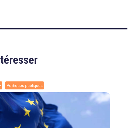
ntéresser
y
Politiques publiques