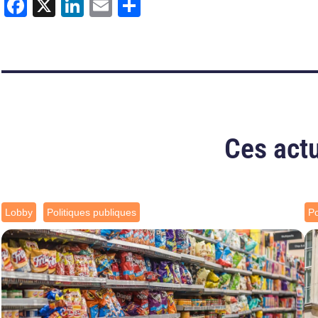
Facebook
X
LinkedIn
Email
Partager
Ces actu
Lobby
Politiques publiques
Po