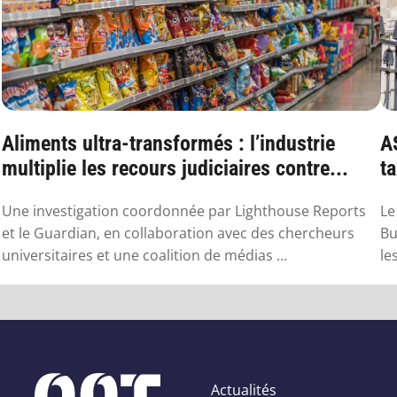
Aliments ultra-transformés : l’industrie
A
multiplie les recours judiciaires contre...
ta
qu
Une investigation coordonnée par Lighthouse Reports
Le
et le Guardian, en collaboration avec des chercheurs
Bu
universitaires et une coalition de médias ...
le
Actualités