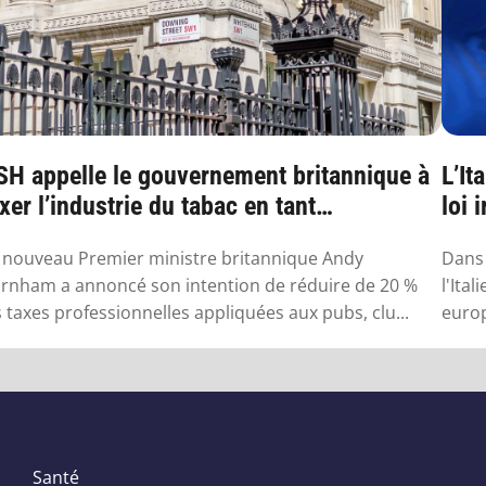
SH appelle le gouvernement britannique à
L’It
xer l’industrie du tabac en tant
loi 
’industr...
 nouveau Premier ministre britannique Andy
Dans 
rnham a annoncé son intention de réduire de 20 %
l'Ita
s taxes professionnelles appliquées aux pubs, clu...
europ
Santé