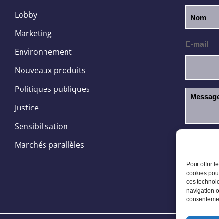
Lobby
Marketing
E-mail
Environnement
Nouveaux produits
Politiques publiques
Justice
Sensibilisation
J’ai l
RGPD
Marchés parallèles
Pour offrir 
cookies pour
ces technolo
navigation o
consentement