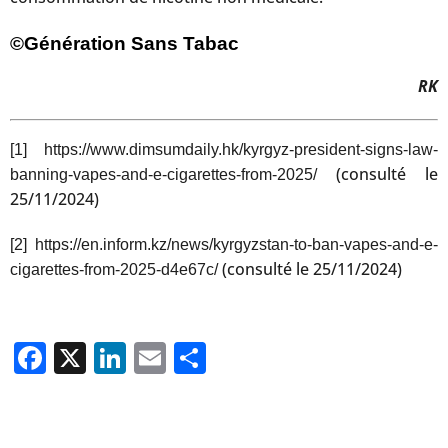
©Génération Sans Tabac
RK
[1]
https://www.dimsumdaily.hk/kyrgyz-president-signs-law-
(consulté le
banning-vapes-and-e-cigarettes-from-2025/
25/11/2024)
[2]
https://en.inform.kz/news/kyrgyzstan-to-ban-vapes-and-e-
(consulté le 25/11/2024)
cigarettes-from-2025-d4e67c/
Facebook
X
LinkedIn
Email
Partager