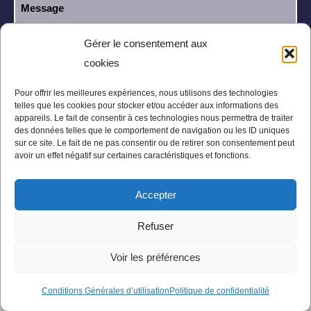
Gérer le consentement aux
cookies
J’ai lu et j’accepte la
politique de
RGPD
confidentialité
.
Pour offrir les meilleures expériences, nous utilisons des technologies
telles que les cookies pour stocker et/ou accéder aux informations des
appareils. Le fait de consentir à ces technologies nous permettra de traiter
des données telles que le comportement de navigation ou les ID uniques
sur ce site. Le fait de ne pas consentir ou de retirer son consentement peut
avoir un effet négatif sur certaines caractéristiques et fonctions.
Accepter
Mentions légales
Politique de confidentialité
Refuser
Conditions Générales
Plan du site
Voir les préférences
Conditions Générales d’utilisation
Politique de confidentialité