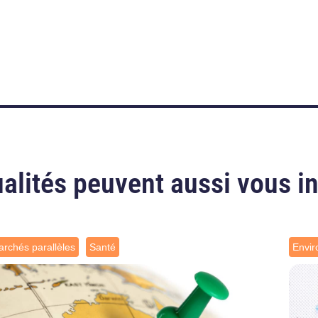
alités peuvent aussi vous i
rchés parallèles
Santé
Envi