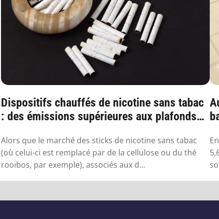
Dispositifs chauffés de nicotine sans tabac
Au
: des émissions supérieures aux plafonds
ba
sa...
Alors que le marché des sticks de nicotine sans tabac
En
(où celui-ci est remplacé par de la cellulose ou du thé
5,
rooibos, par exemple), associés aux d...
so