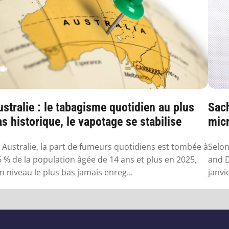
stralie : le tabagisme quotidien au plus
Sach
s historique, le vapotage se stabilise
micr
 Australie, la part de fumeurs quotidiens est tombée à
Selon
6 % de la population âgée de 14 ans et plus en 2025,
and D
n niveau le plus bas jamais enreg...
janvi