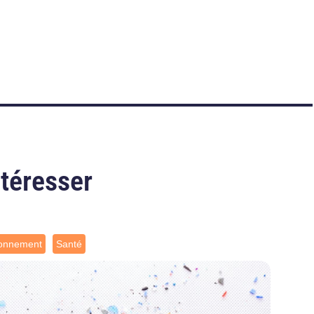
ntéresser
ronnement
Santé