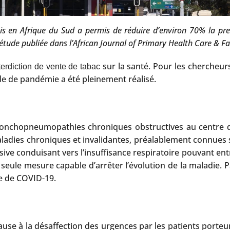
ois en Afrique du Sud a permis de réduire d’environ 70% la pr
e étude publiée dans l’African Journal of Primary Health Care & F
sur la santé. Pour les chercheurs
nterdiction de vente de tabac
ode de pandémie a été pleinement réalisé.
ronchopneumopathies chroniques obstructives au centre d
ladies chroniques et invalidantes, préalablement connues
ive conduisant vers l’insuffisance respiratoire pouvant entr
seule mesure capable d’arrêter l’évolution de la maladie. 
le de COVID-19.
se à la désaffection des urgences par les patients porteur