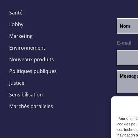
Santé
Lobby
Marketing
E-mail
Environnement
Nouveaux produits
Politiques publiques
Justice
Sensibilisation
J’ai l
RGPD
Marchés parallèles
Pour offrir 
cookies pour
ces technolo
navigation o