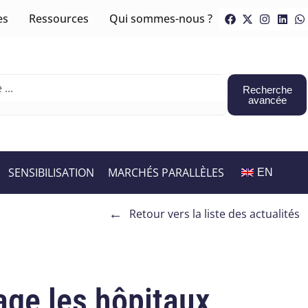
es
Ressources
Qui sommes-nous ?
Recherche
avancée
SENSIBILISATION
MARCHÉS PARALLÈLES
EN
←
Retour vers la liste des actualités
lage les hôpitaux