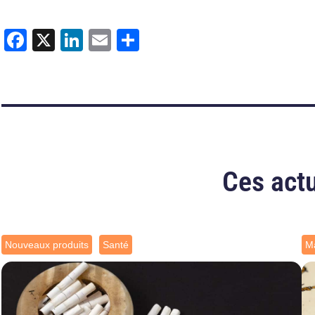
Facebook
X
LinkedIn
Email
Partager
Ces actu
Nouveaux produits
Santé
Ma