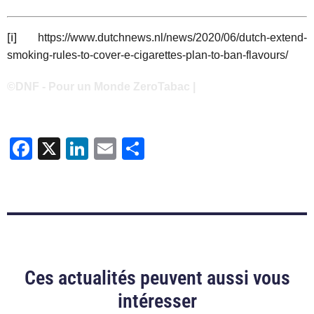
[i]
https://www.dutchnews.nl/news/2020/06/dutch-extend-
smoking-rules-to-cover-e-cigarettes-plan-to-ban-flavours/
©DNF - Pour un Monde ZeroTabac |
Facebook
X
LinkedIn
Email
Partager
Ces actualités peuvent aussi vous
intéresser