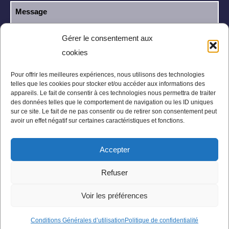
Gérer le consentement aux
cookies
J’ai lu et j’accepte la
politique de
RGPD
confidentialité
.
Pour offrir les meilleures expériences, nous utilisons des technologies
telles que les cookies pour stocker et/ou accéder aux informations des
appareils. Le fait de consentir à ces technologies nous permettra de traiter
des données telles que le comportement de navigation ou les ID uniques
sur ce site. Le fait de ne pas consentir ou de retirer son consentement peut
avoir un effet négatif sur certaines caractéristiques et fonctions.
Accepter
Mentions légales
Politique de confidentialité
Refuser
Conditions Générales
Plan du site
Voir les préférences
Conditions Générales d’utilisation
Politique de confidentialité