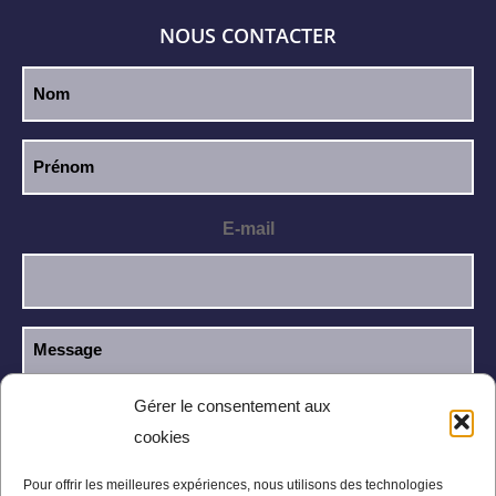
NOUS CONTACTER
E-mail
Gérer le consentement aux
cookies
J’ai lu et j’accepte la
politique de
RGPD
confidentialité
.
Pour offrir les meilleures expériences, nous utilisons des technologies