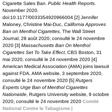
Cigarette Sales Ban.
Public Health Reports
.
November 2020.
doi:
10.1177/0033354920966004
[2]
Jennifer
Maloney, Christine Mai-Duc,
California Approves
Ban on Menthol Cigarettes,
The Wall Street
Journal, 28 août 2020, consulté le 24 novembre
2020
[3]
Massachusetts Ban On Menthol
Cigarettes Set To Take Effect
, CBS Boston, 31
mai 2020, consulté le 24 novembre 2020
[4]
American Medical Association (AMA) joins lawsuit
against FDA
, AMA website, 3 septembre 2020,
consulté le 24 novembre 2020
[5]
Rutgers
Experts Urge Ban of Menthol Cigarettes
Nationwide
, Rutgers University website, 9 octobre
2020, consulté le 24 novembre 2020
Comité
National Contre le Tabagisme |