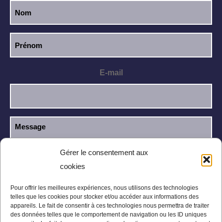
E-mail
Gérer le consentement aux
cookies
J’ai lu et j’accepte la
politique de
RGPD
confidentialité
.
Pour offrir les meilleures expériences, nous utilisons des technologies
telles que les cookies pour stocker et/ou accéder aux informations des
appareils. Le fait de consentir à ces technologies nous permettra de traiter
des données telles que le comportement de navigation ou les ID uniques