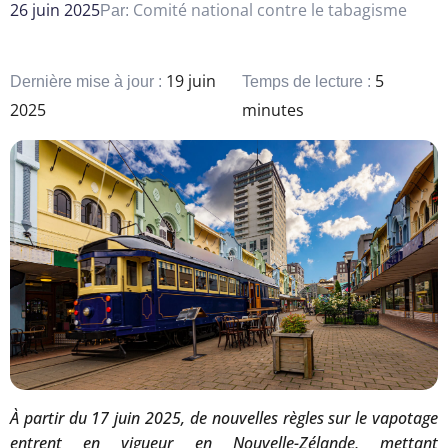
26 juin 2025
Comité national contre le tabagisme
Par:
19 juin
5
Dernière mise à jour :
Temps de lecture :
2025
minutes
À partir du 17 juin 2025, de nouvelles règles sur le vapotage
entrent en vigueur en Nouvelle-Zélande, mettant