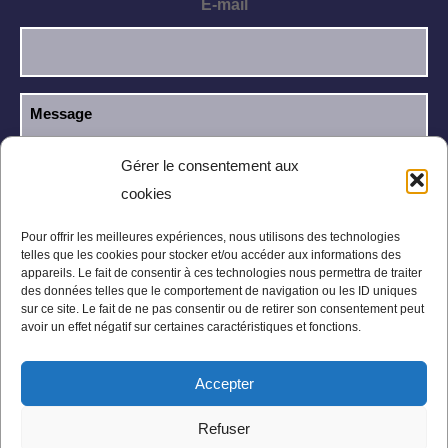
E-mail
Gérer le consentement aux
cookies
J’ai lu et j’accepte la
politique de
RGPD
confidentialité
.
Pour offrir les meilleures expériences, nous utilisons des technologies
telles que les cookies pour stocker et/ou accéder aux informations des
appareils. Le fait de consentir à ces technologies nous permettra de traiter
des données telles que le comportement de navigation ou les ID uniques
sur ce site. Le fait de ne pas consentir ou de retirer son consentement peut
avoir un effet négatif sur certaines caractéristiques et fonctions.
Accepter
Mentions légales
Politique de confidentialité
Refuser