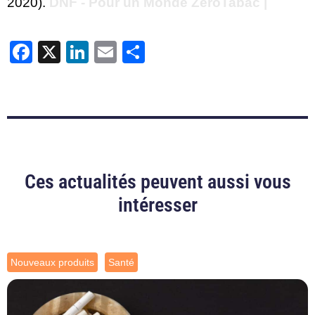
2020).
DNF - Pour un Monde ZeroTabac |
Facebook
X
LinkedIn
Email
Partager
Ces actualités peuvent aussi vous
intéresser
Nouveaux produits
Santé