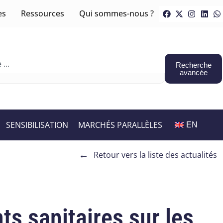
es
Ressources
Qui sommes-nous ?
Recherche
avancée
SENSIBILISATION
MARCHÉS PARALLÈLES
EN
←
Retour vers la liste des actualités
ts sanitaires sur les