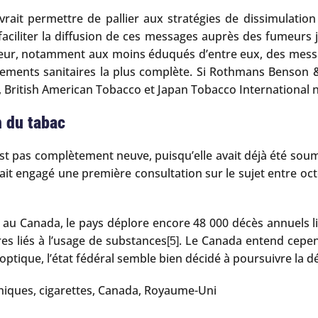
evrait permettre de pallier aux stratégies de dissimulati
i faciliter la diffusion de ces messages auprès des fumeurs
fumeur, notamment aux moins éduqués d’entre eux, des mess
ements sanitaires la plus complète. Si Rothmans Benson & H
ure, British American Tobacco et Japan Tobacco International
n du tabac
n’est pas complètement neuve, puisqu’elle avait déjà été so
t engagé une première consultation sur le sujet entre oct
 au Canada, le pays déplore encore 48 000 décès annuels lié
es liés à l’usage de substances
. Le Canada entend cepen
[5]
optique, l’état fédéral semble bien décidé à poursuivre la 
phiques, cigarettes, Canada, Royaume-Uni