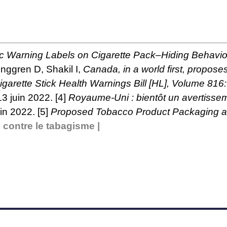
hic Warning Labels on Cigarette Pack–Hiding Beha
nggren D, Shakil I,
Canada, in a world first, propose
igarette Stick Health Warnings Bill [HL], Volume 8
13 juin 2022.
[4]
Royaume-Uni : bientôt un avertissem
uin 2022.
[5]
Proposed Tobacco Product Packaging an
 contre le tabagisme |