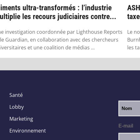
iments ultra-transformés : l’industrie
ASH 
ltiplie les recours judiciaires contre...
taxe
qu’i
e investigation coordonnée par Lighthouse Reports
Le no
 le Guardian, en collaboration avec des chercheurs
Burnh
iversitaires et une coalition de médias ...
les t
Santé
Lobby
Marketing
E-mail
Environnement