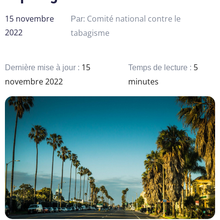
15 novembre
Comité national contre le
Par:
2022
tabagisme
15
5
Dernière mise à jour :
Temps de lecture :
novembre 2022
minutes