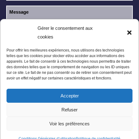
Gérer le consentement aux
cookies
J’ai lu et j’accepte la
politique de
RGPD
confidentialité
.
Pour offrir les meilleures expériences, nous utilisons des technologies
telles que les cookies pour stocker et/ou accéder aux informations des
appareils. Le fait de consentir à ces technologies nous permettra de traiter
des données telles que le comportement de navigation ou les ID uniques
sur ce site. Le fait de ne pas consentir ou de retirer son consentement peut
avoir un effet négatif sur certaines caractéristiques et fonctions.
Accepter
Mentions légales
Politique de confidentialité
Refuser
Conditions Générales
Plan du site
Voir les préférences
Conditions Générales d’utilisation
Politique de confidentialité